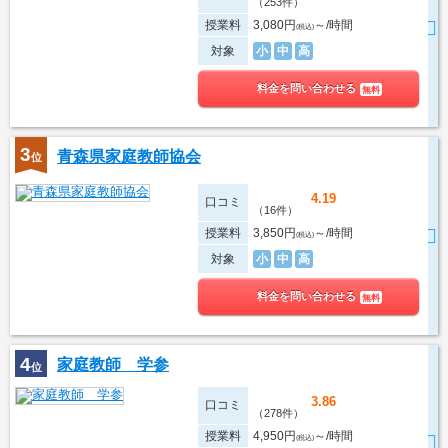
（253件）
授業料
3,080円
～/時間
(税込)
対象
小
中
高
料金を問い合わせる
無料
3
青森県家庭教師協会
位
4.19
口コミ
（16件）
授業料
3,850円
～/時間
(税込)
対象
小
中
高
料金を問い合わせる
無料
4
家庭教師 学参
位
3.86
口コミ
（278件）
授業料
4,950円
～/時間
(税込)