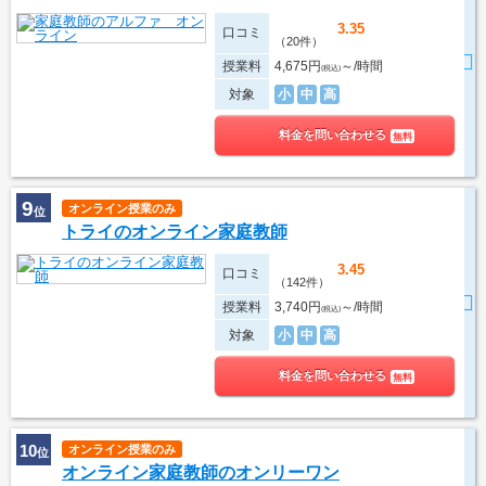
3.35
口コミ
（20件）
授業料
4,675円
～/時間
(税込)
対象
小
中
高
料金を問い合わせる
無料
9
オンライン授業のみ
位
トライのオンライン家庭教師
3.45
口コミ
（142件）
授業料
3,740円
～/時間
(税込)
対象
小
中
高
料金を問い合わせる
無料
10
オンライン授業のみ
位
オンライン家庭教師のオンリーワン