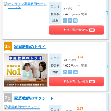
－
口コミ
（－件）
授業料
2,420円
～/時間
(税込)
対象
小
中
高
料金を問い合わせる
無料
1
家庭教師のトライ
位
3.64
口コミ
（3,919件）
授業料
4,620円
～/時間
(税込)
対象
小
中
高
料金を問い合わせる
無料
2
家庭教師のサクシード
位
3.77
口コミ