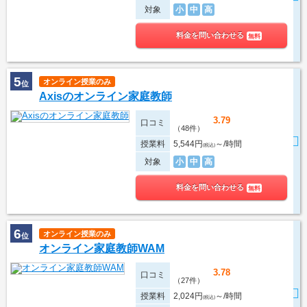
対象
小
中
高
料金を問い合わせる
無料
5
オンライン授業のみ
位
Axisのオンライン家庭教師
3.79
口コミ
（48件）
授業料
5,544円
～/時間
(税込)
対象
小
中
高
料金を問い合わせる
無料
6
オンライン授業のみ
位
オンライン家庭教師WAM
3.78
口コミ
（27件）
授業料
2,024円
～/時間
(税込)