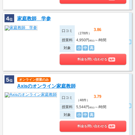
4
家庭教師 学参
位
3.86
口コミ
（278件）
授業料
4,950円
～/時間
(税込)
対象
小
中
高
料金を問い合わせる
無料
5
オンライン授業のみ
位
Axisのオンライン家庭教師
3.79
口コミ
（48件）
授業料
5,544円
～/時間
(税込)
対象
小
中
高
料金を問い合わせる
無料