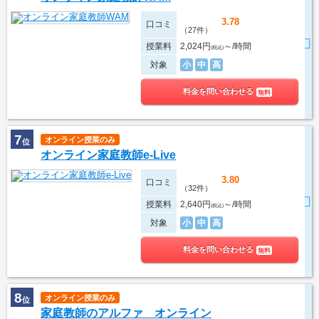
3.78
口コミ
（27件）
授業料
2,024円
～/時間
(税込)
対象
小
中
高
料金を問い合わせる
無料
7
オンライン授業のみ
位
オンライン家庭教師e-Live
3.80
口コミ
（32件）
授業料
2,640円
～/時間
(税込)
対象
小
中
高
料金を問い合わせる
無料
8
オンライン授業のみ
位
家庭教師のアルファ オンライン