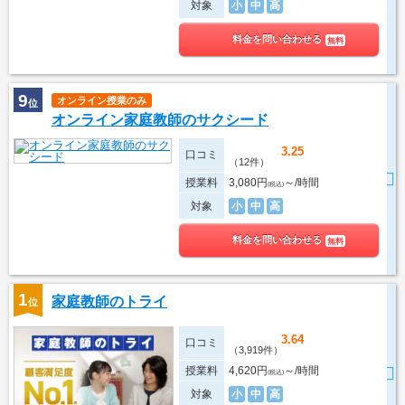
対象
小
中
高
料金を問い合わせる
無料
9
オンライン授業のみ
位
オンライン家庭教師のサクシード
3.25
口コミ
（12件）
授業料
3,080円
～/時間
(税込)
対象
小
中
高
料金を問い合わせる
無料
1
家庭教師のトライ
位
3.64
口コミ
（3,919件）
授業料
4,620円
～/時間
(税込)
対象
小
中
高