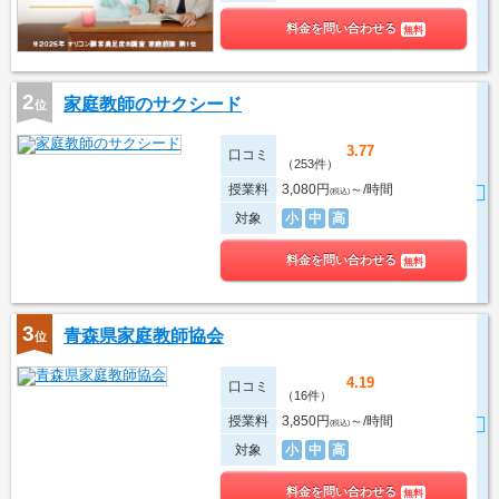
料金を問い合わせる
無料
2
家庭教師のサクシード
位
3.77
口コミ
（253件）
授業料
3,080円
～/時間
(税込)
対象
小
中
高
料金を問い合わせる
無料
3
青森県家庭教師協会
位
4.19
口コミ
（16件）
授業料
3,850円
～/時間
(税込)
対象
小
中
高
料金を問い合わせる
無料