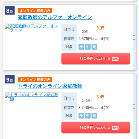
8
オンライン授業のみ
位
家庭教師のアルファ オンライン
3.35
口コミ
（20件）
授業料
4,675円
～/時間
(税込)
対象
小
中
高
料金を問い合わせる
無料
9
オンライン授業のみ
位
トライのオンライン家庭教師
3.45
口コミ
（142件）
授業料
3,740円
～/時間
(税込)
対象
小
中
高
料金を問い合わせる
無料