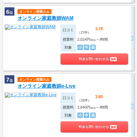
6
オンライン授業のみ
位
オンライン家庭教師WAM
3.78
口コミ
（27件）
授業料
2,024円
～/時間
(税込)
対象
小
中
高
料金を問い合わせる
無料
7
オンライン授業のみ
位
オンライン家庭教師e-Live
3.80
口コミ
（32件）
授業料
2,640円
～/時間
(税込)
対象
小
中
高
料金を問い合わせる
無料