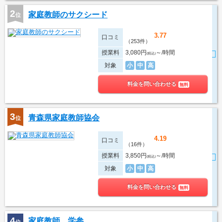
2
家庭教師のサクシード
位
3.77
口コミ
（253件）
授業料
3,080円
～/時間
(税込)
対象
小
中
高
料金を問い合わせる
無料
3
青森県家庭教師協会
位
4.19
口コミ
（16件）
授業料
3,850円
～/時間
(税込)
対象
小
中
高
料金を問い合わせる
無料
4
家庭教師 学参