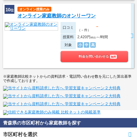
10
オンライン授業のみ
位
オンライン家庭教師のオンリーワン
－
口コミ
（－件）
授業料
2,420円
～/時間
(税込)
対象
小
中
高
料金を問い合わせる
無料
※家庭教師比較ネットからの資料請求・電話問い合わせ数を元にした算出基準
で作成しております。
青森県の市区町村から家庭教師を探す
市区町村を選択