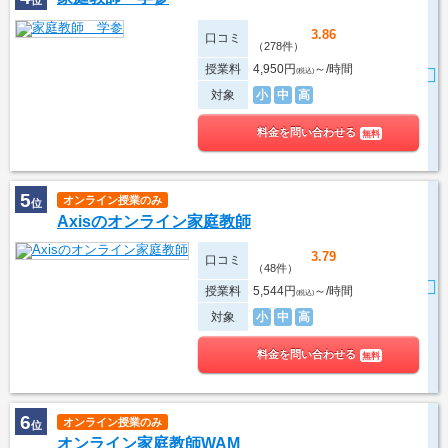
位
3.86
口コミ
（278件）
授業料
4,950円
～/時間
(税込)
対象
小
中
高
料金を問い合わせる
無料
5
オンライン授業のみ
位
Axisのオンライン家庭教師
3.79
口コミ
（48件）
授業料
5,544円
～/時間
(税込)
対象
小
中
高
料金を問い合わせる
無料
6
オンライン授業のみ
位
オンライン家庭教師WAM