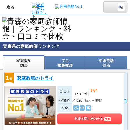
0
戻る
件
青森県の家庭教師ランキング
家庭教師
プロ
中学受験
総合
家庭教師
対応
1
家庭教師のトライ
位
3.64
口コミ
（3,919件）
授業料
4,620円
～/時間
(税込)
対象
小
中
高
料金を問い合わせる
無料