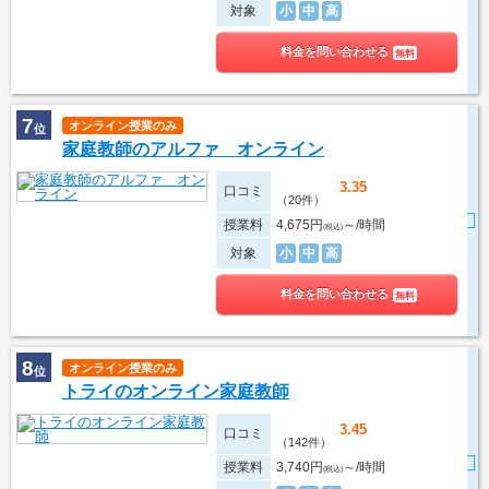
対象
小
中
高
料金を問い合わせる
無料
7
オンライン授業のみ
位
家庭教師のアルファ オンライン
3.35
口コミ
（20件）
授業料
4,675円
～/時間
(税込)
対象
小
中
高
料金を問い合わせる
無料
8
オンライン授業のみ
位
トライのオンライン家庭教師
3.45
口コミ
（142件）
授業料
3,740円
～/時間
(税込)