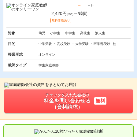
－
－
件
2,420円
～/時間
(税込)
無料体験あり
対象
幼児
小学生
中学生
高校生
浪人生
目的
中学受験
高校受験
大学受験
医学部受験
他
授業形式
オンライン
教師タイプ
学生家庭教師
チェックを入れた会社の
料金を問い合わせる
無料
（資料請求）