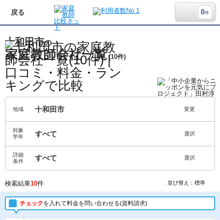
0
戻る
件
十和田市
の
家庭教師会社一覧
(10件)
十和田市
地域
変更
対象
すべて
選択
学年
詳細
すべて
選択
条件
検索結果
10
件
並び替え：標準
チェック
を入れて料金を問い合わせる(資料請求)