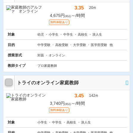
3.35
20
件
4,675円
～/時間
(税込)
無料体験あり
対象
幼児
小学生
中学生
高校生
浪人生
目的
中学受験
高校受験
大学受験
医学部受験
他
授業形式
対面
オンライン
教師タイプ
プロ家庭教師
トライのオンライン家庭教師
3.45
142
件
3,740円
～/時間
(税込)
無料体験あり
対象
小学生
中学生
高校生
浪人生
目的
中学受験
高校受験
大学受験
医学部受験
他