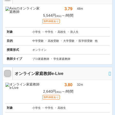
3.79
48
件
5,544円
～/時間
(税込)
無料体験あり
対象
小学生
中学生
高校生
浪人生
目的
中学受験
高校受験
大学受験
医学部受験
他
授業形式
オンライン
教師タイプ
プロ家庭教師
学生家庭教師
オンライン家庭教師e-Live
3.80
32
件
2,640円
～/時間
(税込)
無料体験あり
対象
小学生
中学生
高校生