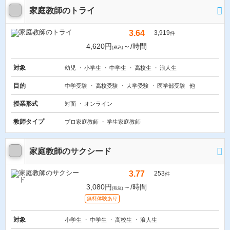
家庭教師のトライ
3.64
3,919
件
4,620円
～/時間
(税込)
対象
幼児
小学生
中学生
高校生
浪人生
目的
中学受験
高校受験
大学受験
医学部受験
他
授業形式
対面
オンライン
教師タイプ
プロ家庭教師
学生家庭教師
家庭教師のサクシード
3.77
253
件
3,080円
～/時間
(税込)
無料体験あり
対象
小学生
中学生
高校生
浪人生