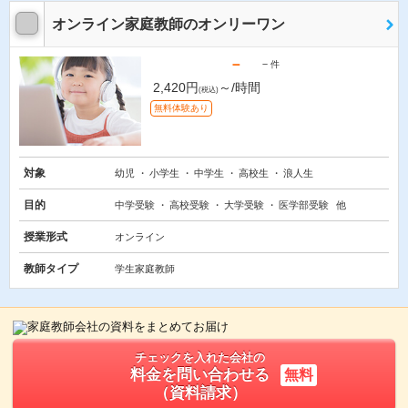
オンライン家庭教師のオンリーワン
－
－
件
2,420円
～/時間
(税込)
無料体験あり
対象
幼児
小学生
中学生
高校生
浪人生
目的
中学受験
高校受験
大学受験
医学部受験
他
授業形式
オンライン
教師タイプ
学生家庭教師
チェックを入れた会社の
料金を問い合わせる
無料
（資料請求）