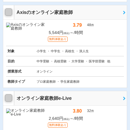
Axisのオンライン家庭教師
3.79
48
件
5,544円
～/時間
(税込)
無料体験あり
対象
小学生
中学生
高校生
浪人生
目的
中学受験
高校受験
大学受験
医学部受験
他
授業形式
オンライン
教師タイプ
プロ家庭教師
学生家庭教師
オンライン家庭教師e-Live
3.80
32
件
2,640円
～/時間
(税込)
無料体験あり