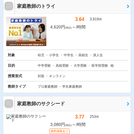
家庭教師のトライ
3.64
3,919
件
4,620円
～/時間
(税込)
対象
幼児
小学生
中学生
高校生
浪人生
目的
中学受験
高校受験
大学受験
医学部受験
他
授業形式
対面
オンライン
教師タイプ
プロ家庭教師
学生家庭教師
家庭教師のサクシード
3.77
253
件
3,080円
～/時間
(税込)
無料体験あり