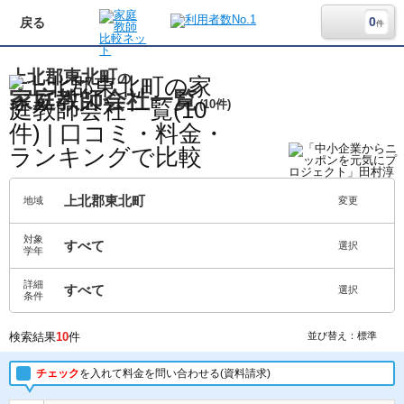
0
戻る
件
上北郡東北町
の
家庭教師会社一覧
(10件)
上北郡東北町
地域
変更
対象
すべて
選択
学年
詳細
すべて
選択
条件
検索結果
10
件
並び替え：標準
チェック
を入れて料金を問い合わせる(資料請求)