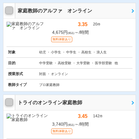
家庭教師のアルファ オンライン
3.35
20
件
4,675円
～/時間
(税込)
無料体験あり
対象
幼児
小学生
中学生
高校生
浪人生
目的
中学受験
高校受験
大学受験
医学部受験
他
授業形式
対面
オンライン
教師タイプ
プロ家庭教師
トライのオンライン家庭教師
3.45
142
件
3,740円
～/時間
(税込)
無料体験あり