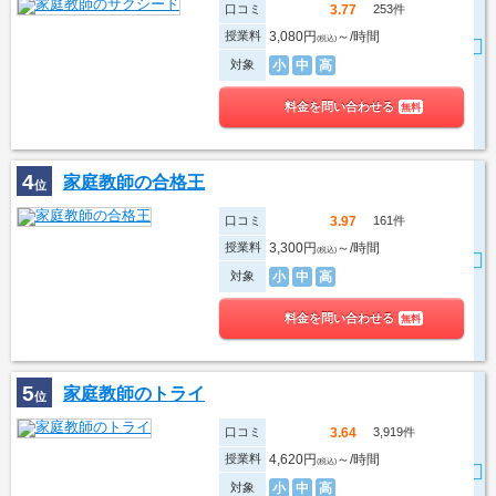
口コミ
253件
3.77
授業料
3,080円
～/時間
(税込)
対象
小
中
高
料金を問い合わせる
無料
4
家庭教師の合格王
位
口コミ
161件
3.97
授業料
3,300円
～/時間
(税込)
対象
小
中
高
料金を問い合わせる
無料
5
家庭教師のトライ
位
口コミ
3,919件
3.64
授業料
4,620円
～/時間
(税込)
対象
小
中
高