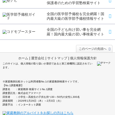
保護者のための学習塾検索サイト
全国の医学部予備校を完全網羅！国
内最大級の医学部予備校情報サイト
全国の子ども向け習い事を完全網
羅！国内最大級の習い事検索サイト
このページの先頭へ
ホーム
|
運営会社
|
サイトマップ
|
個人情報保護方針
このサイトは、個人情報の取り扱いが適切であると第三者機関に認定されてい
ます。
※家庭教師比較ネットは利用者数No.1の家庭教師検索サイトです。
【No.1調査概要】
調査名 ：家庭教師 検索サイトNo.1調査
調査委託先：株式会社アスマーク
回答者 ：小学生～高校生の子供を持つ30～50代の女性1,300名
調査期間 ：2026年1月29日（木）～2月3日（火）
調査手法 ：インターネット調査