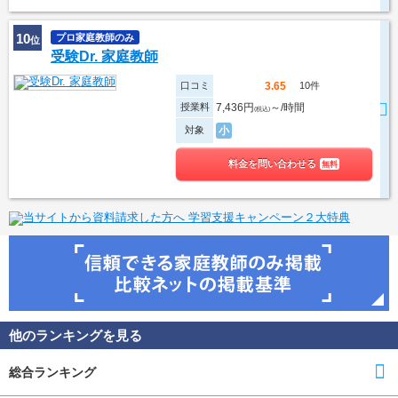
10
プロ家庭教師のみ
位
受験Dr. 家庭教師
口コミ
10件
3.65
授業料
7,436円
～/時間
(税込)
対象
小
料金を問い合わせる
無料
他のランキングを見る
総合ランキング