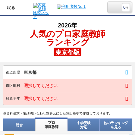
0
戻る
件
2026年
人気のプロ家庭教師
ランキング
東京都版
東京都
都道府県
選択してください
市区町村
選択してください
対象学年
※資料請求・電話問い合わせ数を元にした算出基準で作成しております。
プロ
中学受験
他のランキング
総合
家庭教師
対応
を見る