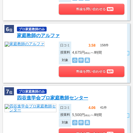
料金を問い合わせる
無料
6
プロ家庭教師のみ
位
家庭教師のアルファ
口コミ
158件
3.58
授業料
4,675円
～/時間
(税込)
対象
小
中
高
料金を問い合わせる
無料
7
プロ家庭教師のみ
位
四谷進学会プロ家庭教師センター
口コミ
41件
4.06
授業料
5,500円
～/時間
(税込)
対象
小
中
高