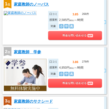
1
家庭教師のノーバス
位
口コミ
266件
3.85
授業料
2,585円
～/時間
(税込)
対象
小
中
高
料金を問い合わせる
無料
2
家庭教師 学参
位
口コミ
278件
3.86
授業料
4,950円
～/時間
(税込)
対象
小
中
高
料金を問い合わせる
無料
3
家庭教師のサクシード
位