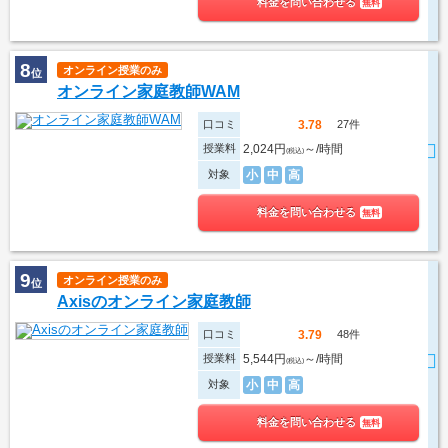
料金を問い合わせる
無料
8
オンライン授業のみ
位
オンライン家庭教師WAM
口コミ
27件
3.78
授業料
2,024円
～/時間
(税込)
対象
小
中
高
料金を問い合わせる
無料
9
オンライン授業のみ
位
Axisのオンライン家庭教師
口コミ
48件
3.79
授業料
5,544円
～/時間
(税込)
対象
小
中
高
料金を問い合わせる
無料