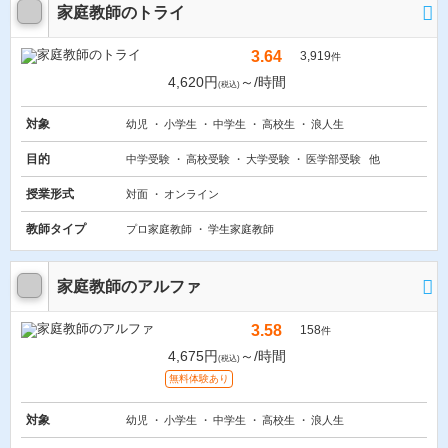
家庭教師のトライ
3.64
3,919
件
4,620円
～/時間
(税込)
対象
幼児
小学生
中学生
高校生
浪人生
目的
中学受験
高校受験
大学受験
医学部受験
他
授業形式
対面
オンライン
教師タイプ
プロ家庭教師
学生家庭教師
家庭教師のアルファ
3.58
158
件
4,675円
～/時間
(税込)
無料体験あり
対象
幼児
小学生
中学生
高校生
浪人生