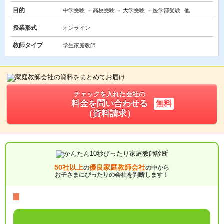
目的
中学受験
高校受験
大学受験
医学部受験
他
授業形式
オンライン
教師タイプ
学生家庭教師
チェックを入れた会社の
料金を問い合わせる
無料
（資料請求）
50社以上
優良家庭教師会社
の
の中から
お子さまにぴったりの会社を判断します！