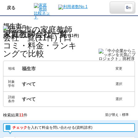
0
戻る
件
福生市
の
家庭教師会社一覧
(11件)
福生市
地域
変更
対象
すべて
選択
学年
詳細
すべて
選択
条件
検索結果
11
件
並び替え：標準
チェック
を入れて料金を問い合わせる(資料請求)