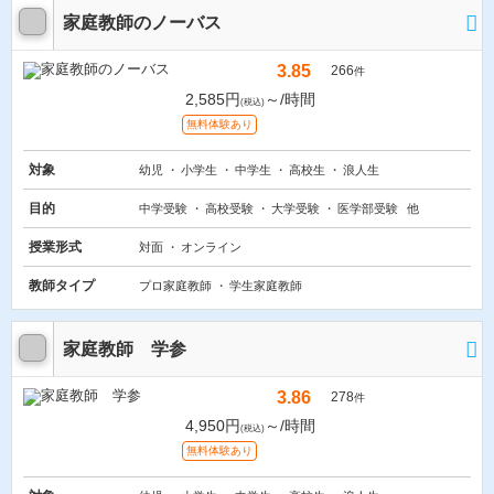
家庭教師のノーバス
3.85
266
件
2,585円
～/時間
(税込)
無料体験あり
対象
幼児
小学生
中学生
高校生
浪人生
目的
中学受験
高校受験
大学受験
医学部受験
他
授業形式
対面
オンライン
教師タイプ
プロ家庭教師
学生家庭教師
家庭教師 学参
3.86
278
件
4,950円
～/時間
(税込)
無料体験あり