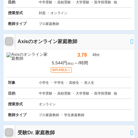
目的
中学受験
高校受験
大学受験
医学部受験
他
授業形式
対面
オンライン
教師タイプ
プロ家庭教師
Axisのオンライン家庭教師
3.79
48
件
5,544円
～/時間
(税込)
無料体験あり
対象
小学生
中学生
高校生
浪人生
目的
中学受験
高校受験
大学受験
医学部受験
他
授業形式
オンライン
教師タイプ
プロ家庭教師
学生家庭教師
受験Dr. 家庭教師