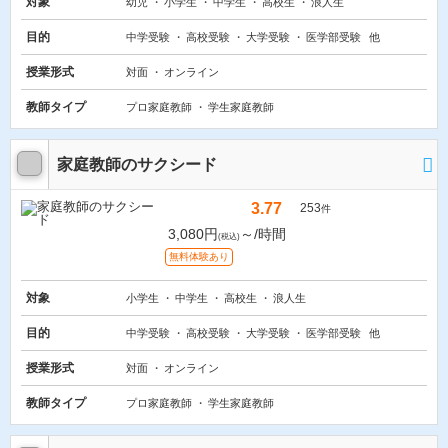
対象
幼児
小学生
中学生
高校生
浪人生
目的
中学受験
高校受験
大学受験
医学部受験
他
授業形式
対面
オンライン
教師タイプ
プロ家庭教師
学生家庭教師
家庭教師のサクシード
3.77
253
件
3,080円
～/時間
(税込)
無料体験あり
対象
小学生
中学生
高校生
浪人生
目的
中学受験
高校受験
大学受験
医学部受験
他
授業形式
対面
オンライン
教師タイプ
プロ家庭教師
学生家庭教師