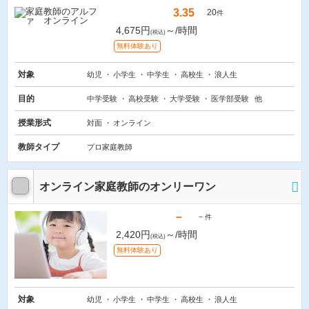
3.35
20
件
4,675円
～/時間
(税込)
無料体験あり
対象
幼児
小学生
中学生
高校生
浪人生
目的
中学受験
高校受験
大学受験
医学部受験
他
授業形式
対面
オンライン
教師タイプ
プロ家庭教師
オンライン家庭教師のオンリーワン
－
－
件
2,420円
～/時間
(税込)
無料体験あり
対象
幼児
小学生
中学生
高校生
浪人生