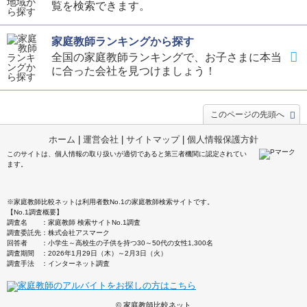
覧を検索できます。
家庭教師ランキングから探す
全国の家庭教師ランキングで、お子さまに本当
に合った会社を見つけましょう！
このページの先頭へ
ホーム
|
運営会社
|
サイトマップ
|
個人情報保護方針
このサイトは、個人情報の取り扱いが適切であると第三者機関に認定されてい
ます。
※家庭教師比較ネットは利用者数No.1の家庭教師検索サイトです。
【No.1調査概要】
調査名 ：家庭教師 検索サイトNo.1調査
調査委託先：株式会社アスマーク
回答者 ：小学生～高校生の子供を持つ30～50代の女性1,300名
調査期間 ：2026年1月29日（木）～2月3日（火）
調査手法 ：インターネット調査
© 家庭教師比較ネット