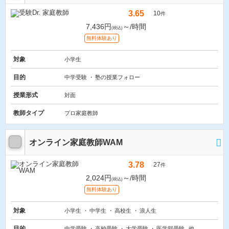
3.65
10
件
7,436円
～/時間
(税込)
無料体験あり
対象
小学生
目的
中学受験
塾の授業フォロー
授業形式
対面
教師タイプ
プロ家庭教師
オンライン家庭教師WAM
3.78
27
件
2,024円
～/時間
(税込)
無料体験あり
対象
小学生
中学生
高校生
浪人生
目的
中学受験
高校受験
大学受験
医学部受験
他