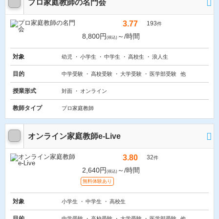
プロ家庭教師の名門会
3.77
193
件
8,800円
～/時間
(税込)
対象
幼児
小学生
中学生
高校生
浪人生
目的
中学受験
高校受験
大学受験
医学部受験
他
授業形式
対面
オンライン
教師タイプ
プロ家庭教師
オンライン家庭教師e-Live
3.80
32
件
2,640円
～/時間
(税込)
無料体験あり
対象
小学生
中学生
高校生
目的
中学受験
高校受験
大学受験
医学部受験
他