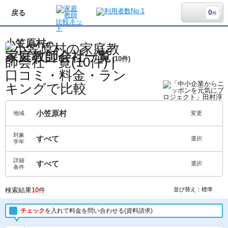
0
戻る
件
小笠原村
の
家庭教師会社一覧
(10件)
小笠原村
地域
変更
対象
すべて
選択
学年
詳細
すべて
選択
条件
検索結果
10
件
並び替え：標準
チェック
を入れて料金を問い合わせる(資料請求)