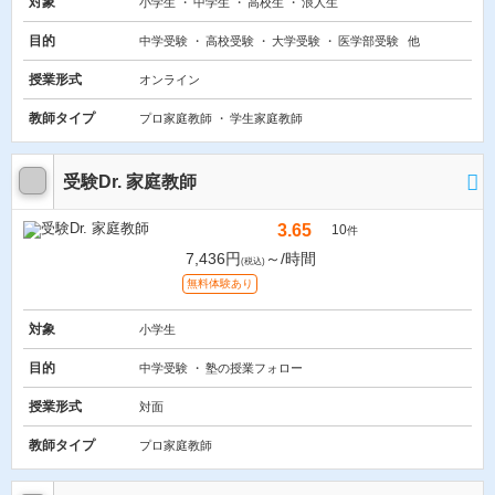
対象
小学生
中学生
高校生
浪人生
目的
中学受験
高校受験
大学受験
医学部受験
他
授業形式
オンライン
教師タイプ
プロ家庭教師
学生家庭教師
受験Dr. 家庭教師
3.65
10
件
7,436円
～/時間
(税込)
無料体験あり
対象
小学生
目的
中学受験
塾の授業フォロー
授業形式
対面
教師タイプ
プロ家庭教師