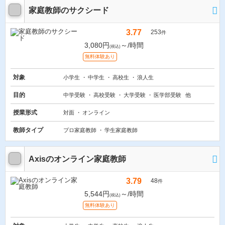
家庭教師のサクシード
3.77
253
件
3,080円
～/時間
(税込)
無料体験あり
対象
小学生
中学生
高校生
浪人生
目的
中学受験
高校受験
大学受験
医学部受験
他
授業形式
対面
オンライン
教師タイプ
プロ家庭教師
学生家庭教師
Axisのオンライン家庭教師
3.79
48
件
5,544円
～/時間
(税込)
無料体験あり