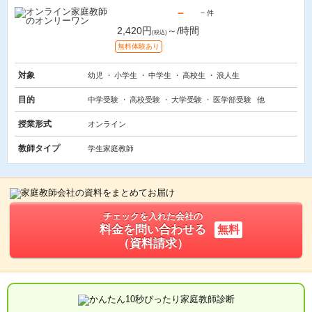
－
－
件
2,420円
～/時間
(税込)
無料体験あり
対象
幼児
小学生
中学生
高校生
浪人生
目的
中学受験
高校受験
大学受験
医学部受験
他
授業形式
オンライン
教師タイプ
学生家庭教師
チェックを入れた会社の
料金を問い合わせる
無料
（資料請求）