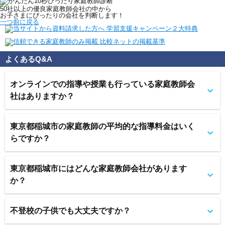
50社以上
の
優良家庭教師会社
の中から
お子さまにぴったりの会社を判断します！
一つ前に戻る
よくあるQ&A
オンラインでの指導や授業も行っている家庭教師会
社はありますか？
東京都稲城市の家庭教師の平均的な指導料金はいく
らですか？
東京都稲城市にはどんな家庭教師会社があります
か？
不登校の子供でも大丈夫ですか？