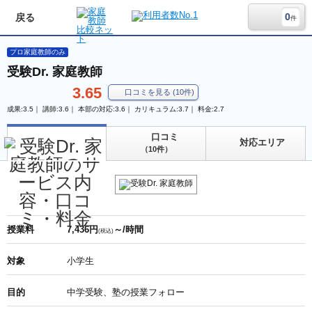
0
戻る
件
プロ家庭教師のみ
受験Dr. 家庭教師
3.65
口コミを見る
(
10
件)
成果:3.5｜ 講師:3.6｜ 本部の対応:3.6｜ カリキュラム:3.7｜ 料金:2.7
口コミ
対応エリア
（10件）
授業料
7,436円
～/時間
(税込)
対象
小学生
目的
中学受験、塾の授業フォロー