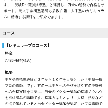
す。「受験Dr. 個別指導塾」と連携し、万全の態勢で合格をサ
目的
私立中学受験対策
ポート。元大手集団塾講師も多数在籍！大手塾のカリキュラ
目的の達成度
やや達成できた
ムに精通する講師をご紹介できます。
成績変化
STAY
成績推移
入会時4 → 卒業時4
コース
投稿者：ニックネームさん 投稿時期：2023年02月
運営者に通知
【レギュラープロコース】
料金を問い合わせる
無料
料金
（資料請求）
7,436円/時(税込)
概要
中学受験指導経験が３年から１０年を目安とした『中堅一般
プロの講師』です。有名一流中学への合格実績や有名中堅校
への合格実績を目安に、当会のドクター講師の指導ノウハウ
を提供済みの講師です。指導力はもとより、人格、熱意など
の点で優れていると当会ドクター講師が認定したプロ講師で