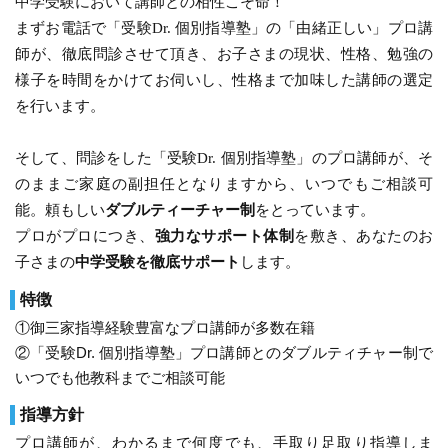
中学受験において講師との相性こそ命！
開始時期
2023年8月 6ヵ月
要望
まずお電話で「受験
Dr.
個別指導塾」の「由緒正しい」プロ講
頻度
1回/週
値段に見合う結果を得られれば誰でも満足するが、それが
師が、徹底問診させて頂き、お子さまの現状、性格、勉強の
目的
私立中学受験対策
難しいのは分かります。
様子を時間をかけてお伺いし、性格まで加味した講師の選定
目的の達成度
あまり達成できなかった
を行います。
選んだ理由
成績変化
STAY
値段と相性、これに尽きます。他に理由はないと思います
そして、問診をした「受験
Dr.
個別指導塾」のプロ講師が、そ
成績推移
入会時2 → 卒業時2
が・・・
のままご家庭の副担任となりますから、いつでもご相談可
投稿者：ぎゅーちゃんさん 投稿時期：2024年02月
能。頼もしい
ダブルティーチャー制
をとっています。
体験授業について
運営者に通知
プロがプロにつき、
強力なサポート体制
を敷き、あなたのお
体験は受けないと分かりません。必ず実際に体験して納得
料金を問い合わせる
子さまの
中学受験を徹底サポート
します。
してからでしょう。
無料
（資料請求）
特徴
利用内容
①御三家指導経験豊富なプロ講師が多数在籍
科目
英語
②「受験Dr. 個別指導塾」プロ講師とのダブルティチャー制で
いつでも他教科までご相談可能
講師
プロ家庭教師 男性
開始時期
2020年1月 10ヵ月
指導方針
頻度
1回/週
プロ講師が、わかるまで何度でも、手取り足取り指導しま