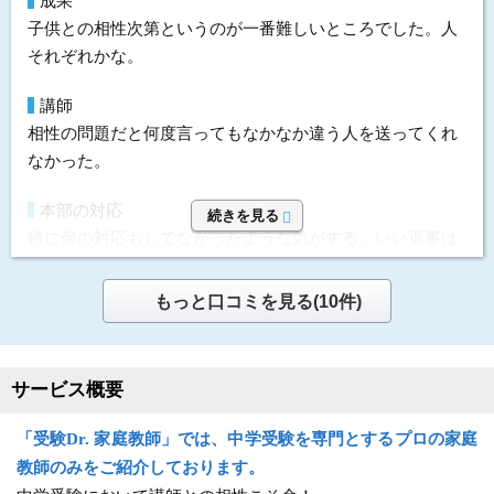
成果
子供との相性次第というのが一番難しいところでした。人
価格
利用内容
それぞれかな。
値段だけ見れば高めだと思う。でもしっかりとした先生が
科目
数学
教えてくれていたので、相応だと思う。
講師
講師
プロ家庭教師 男性
相性の問題だと何度言ってもなかなか違う人を送ってくれ
要望
開始時期
2026年8月 6ヵ月
なかった。
親との面談のような時間をもう少し設けてくれたらいいと
頻度
2回/週
思った。候補や特徴などの情報が少なく、なかなか志望校
本部の対応
目的
高校受験対策
続きを見る
選びなど相談できずに終わってしまった。
特に何の対応もしてなかったような気がする。いい返事は
目的の達成度
やや達成できた
もらえるけど。
選んだ理由
成績変化
STAY
ちゃんとした先生が責任を持って見てくれること。与えら
もっと口コミを見る(10件)
指導方針&カリキュラム
成績推移
入会時3 → 卒業時3
れた学習時間だけでなく、全体を考えて戦略を一緒にねっ
カリキュラムはあるけど、身になっていたかどうかは不明
投稿者：じんじさん 投稿時期：2026年03月
てくれる人
でした。
運営者に通知
サービス概要
利用内容
価格
料金を問い合わせる
無料
「受験
Dr.
家庭教師」では、中学受験を専門とするプロの家庭
科目
数学、国語
（資料請求）
やっぱり高いので成果がないと悪く感じる。当然の結果と
教師のみをご紹介しております。
して。。
講師
プロ家庭教師 男性