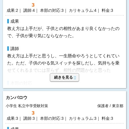
3
指導方針&カリキュラム
成果:2｜ 講師:4｜ 本部の対応:3｜ カリキュラム:4｜ 料金:3
カリキュラムは個別に作成していただけますが、しっかり
成果
と要望を反映させるのがいいと思います
教え方は上手だが、子供との相性があまり良くなかったの
で、子供が乗り気にならなかった。
価格
料金は個別指導家庭教師なので多少高いのはしょうがない
講師
と思いますが、経験やスキル、実力により分けてほしいと
教え方は上手だと思うし、一生懸命やろうとしてくれてい
かんじました
た。ただ、子供のやる気スイッチを探しだし、気持ちを乗
せてくれるまでには至らず、相性の問題かなと思った
要望
続きを見る
教師によって対応力や、勉強自体の実力や、受験経験の有
本部の対応
無、学校情報の把握に大きな違いがあるので何とかしてほ
担当を変えてほしいと言ったが、なかなか対応してくれな
しい
カンバロウ
かった。
選んだ理由
小学生
私立中学受験対策
保護者 / 東京都
指導方針&カリキュラム
3
自分の子供との相性やコミュニケーションがうまく取れて
集団塾で使っているテキストを使ってもらえたり、こちら
成果:3｜ 講師:3｜ 本部の対応:3｜ カリキュラム:3｜ 料金:3
いるか、のうはうときっちりとおしえてもらっているか確
の要望に応えてくれたので良かった。
認しました