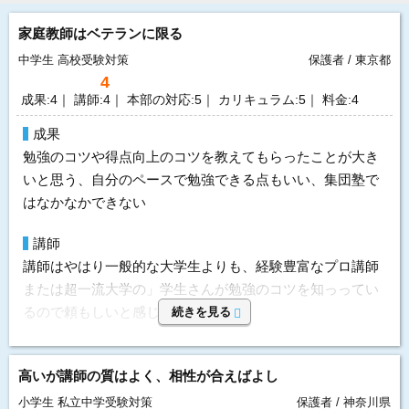
家庭教師はベテランに限る
中学生
高校受験対策
保護者 / 東京都
4
成果:4｜ 講師:4｜ 本部の対応:5｜ カリキュラム:5｜ 料金:4
成果
勉強のコツや得点向上のコツを教えてもらったことが大き
いと思う、自分のペースで勉強できる点もいい、集団塾で
はなかなかできない
講師
講師はやはり一般的な大学生よりも、経験豊富なプロ講師
または超一流大学の」学生さんが勉強のコツを知っってい
るので頼もしいと感じました
続きを見る
本部の対応
高いが講師の質はよく、相性が合えばよし
本部の対応としては教師の変更に対して、すぐに対応する
までに時間がかかりました
小学生
私立中学受験対策
保護者 / 神奈川県