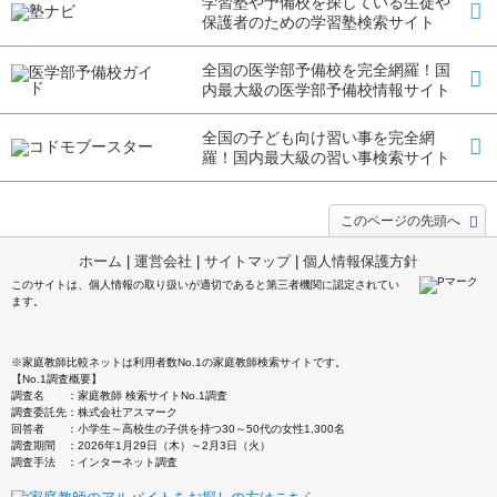
学習塾や予備校を探している生徒や
保護者のための学習塾検索サイト
全国の医学部予備校を完全網羅！国
内最大級の医学部予備校情報サイト
全国の子ども向け習い事を完全網
羅！国内最大級の習い事検索サイト
このページの先頭へ
ホーム
|
運営会社
|
サイトマップ
|
個人情報保護方針
このサイトは、個人情報の取り扱いが適切であると第三者機関に認定されてい
ます。
※家庭教師比較ネットは利用者数No.1の家庭教師検索サイトです。
【No.1調査概要】
調査名 ：家庭教師 検索サイトNo.1調査
調査委託先：株式会社アスマーク
回答者 ：小学生～高校生の子供を持つ30～50代の女性1,300名
調査期間 ：2026年1月29日（木）～2月3日（火）
調査手法 ：インターネット調査