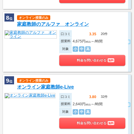
8
オンライン授業のみ
位
家庭教師のアルファ オンライン
口コミ
20件
3.35
授業料
4,675円
～/時間
(税込)
対象
小
中
高
料金を問い合わせる
無料
9
オンライン授業のみ
位
オンライン家庭教師e-Live
口コミ
32件
3.80
授業料
2,640円
～/時間
(税込)
対象
小
中
高
料金を問い合わせる
無料