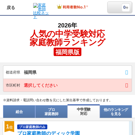
0
戻る
件
2026年
人気の中学受験対応
家庭教師ランキング
福岡県版
福岡県
都道府県
選択してください
市区町村
※資料請求・電話問い合わせ数を元にした算出基準で作成しております。
中学受験
プロ
他のランキング
総合
対応
家庭教師
を見る
1
プロ家庭教師のみ
位
プロ家庭教師のディック学園