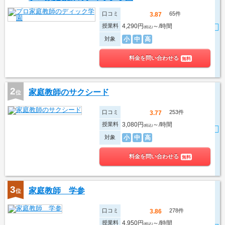
口コミ
65件
3.87
授業料
4,290円
～/時間
(税込)
対象
小
中
高
料金を問い合わせる
無料
2
家庭教師のサクシード
位
口コミ
253件
3.77
授業料
3,080円
～/時間
(税込)
対象
小
中
高
料金を問い合わせる
無料
3
家庭教師 学参
位
口コミ
278件
3.86
授業料
4,950円
～/時間
(税込)