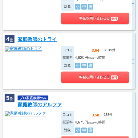
対象
小
中
高
料金を問い合わせる
無料
4
家庭教師のトライ
位
口コミ
3,919件
3.64
授業料
4,620円
～/時間
(税込)
対象
小
中
高
料金を問い合わせる
無料
5
プロ家庭教師のみ
位
家庭教師のアルファ
口コミ
158件
3.58
授業料
4,675円
～/時間
(税込)
対象
小
中
高