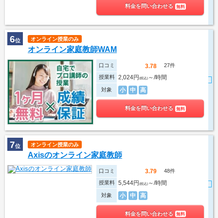
料金を問い合わせる
無料
6
オンライン授業のみ
位
オンライン家庭教師WAM
口コミ
27件
3.78
授業料
2,024円
～/時間
(税込)
対象
小
中
高
料金を問い合わせる
無料
7
オンライン授業のみ
位
Axisのオンライン家庭教師
口コミ
48件
3.79
授業料
5,544円
～/時間
(税込)
対象
小
中
高
料金を問い合わせる
無料