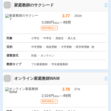
家庭教師のサクシード
3.77
253
件
3,080円
～/時間
(税込)
無料体験あり
対象
小学生
中学生
高校生
浪人生
目的
中学受験
高校受験
大学受験
医学部受験
他
授業形式
対面
オンライン
教師タイプ
プロ家庭教師
学生家庭教師
オンライン家庭教師WAM
3.78
27
件
2,024円
～/時間
(税込)
無料体験あり