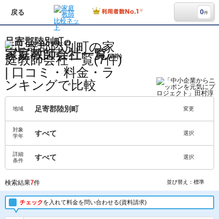
0
戻る
件
足寄郡陸別町
の
家庭教師会社一覧
(7件)
足寄郡陸別町
地域
変更
対象
すべて
選択
学年
詳細
すべて
選択
条件
検索結果
7
件
並び替え：標準
チェック
を入れて料金を問い合わせる(資料請求)