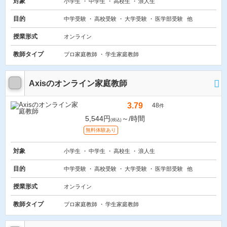
対象
小学生
中学生
高校生
浪人生
目的
中学受験
高校受験
大学受験
医学部受験
他
授業形式
オンライン
教師タイプ
プロ家庭教師
学生家庭教師
Axisのオンライン家庭教師
3.79
48
件
5,544円
～/時間
(税込)
無料体験あり
対象
小学生
中学生
高校生
浪人生
目的
中学受験
高校受験
大学受験
医学部受験
他
授業形式
オンライン
教師タイプ
プロ家庭教師
学生家庭教師