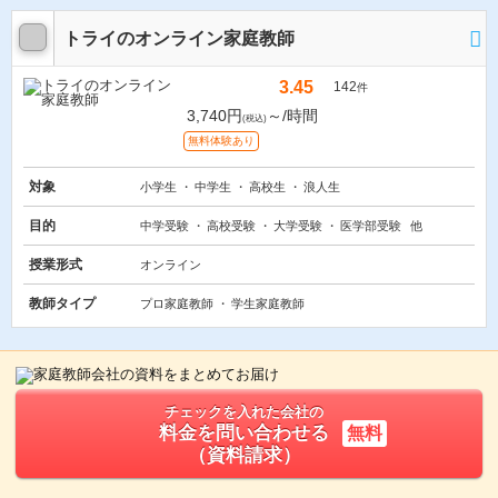
トライのオンライン家庭教師
3.45
142
件
3,740円
～/時間
(税込)
無料体験あり
対象
小学生
中学生
高校生
浪人生
目的
中学受験
高校受験
大学受験
医学部受験
他
授業形式
オンライン
教師タイプ
プロ家庭教師
学生家庭教師
チェックを入れた会社の
料金を問い合わせる
無料
（資料請求）