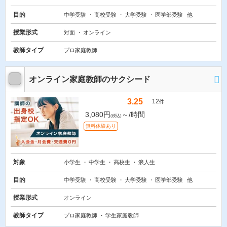
目的
中学受験
高校受験
大学受験
医学部受験
他
授業形式
対面
オンライン
教師タイプ
プロ家庭教師
オンライン家庭教師のサクシード
3.25
12
件
3,080円
～/時間
(税込)
無料体験あり
対象
小学生
中学生
高校生
浪人生
目的
中学受験
高校受験
大学受験
医学部受験
他
授業形式
オンライン
教師タイプ
プロ家庭教師
学生家庭教師