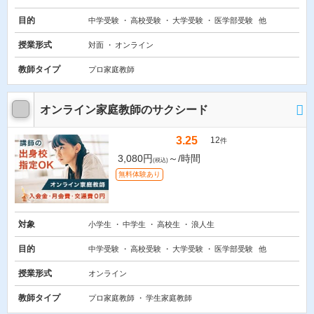
目的
中学受験
高校受験
大学受験
医学部受験
他
授業形式
対面
オンライン
教師タイプ
プロ家庭教師
オンライン家庭教師のサクシード
3.25
12
件
3,080円
～/時間
(税込)
無料体験あり
対象
小学生
中学生
高校生
浪人生
目的
中学受験
高校受験
大学受験
医学部受験
他
授業形式
オンライン
教師タイプ
プロ家庭教師
学生家庭教師