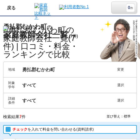
0
戻る
件
勇払郡むかわ町
の
家庭教師会社一覧
(7件)
勇払郡むかわ町
地域
変更
対象
すべて
選択
学年
詳細
すべて
選択
条件
検索結果
7
件
並び替え：標準
チェック
を入れて料金を問い合わせる(資料請求)