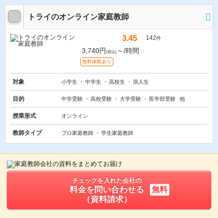
トライのオンライン家庭教師
3.45
142
件
3,740円
～/時間
(税込)
無料体験あり
対象
小学生
中学生
高校生
浪人生
目的
中学受験
高校受験
大学受験
医学部受験
他
授業形式
オンライン
教師タイプ
プロ家庭教師
学生家庭教師
チェックを入れた会社の
料金を問い合わせる
無料
（資料請求）