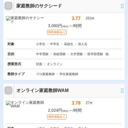
家庭教師のサクシード
3.77
253
件
3,080円
～/時間
(税込)
無料体験あり
対象
小学生
中学生
高校生
浪人生
目的
中学受験
高校受験
大学受験
医学部受験
他
授業形式
対面
オンライン
教師タイプ
プロ家庭教師
学生家庭教師
オンライン家庭教師WAM
3.78
27
件
2,024円
～/時間
(税込)
無料体験あり