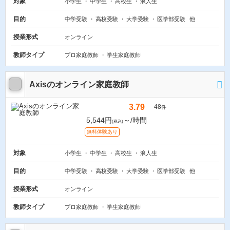
対象
小学生
中学生
高校生
浪人生
目的
中学受験
高校受験
大学受験
医学部受験
他
授業形式
オンライン
教師タイプ
プロ家庭教師
学生家庭教師
Axisのオンライン家庭教師
3.79
48
件
5,544円
～/時間
(税込)
無料体験あり
対象
小学生
中学生
高校生
浪人生
目的
中学受験
高校受験
大学受験
医学部受験
他
授業形式
オンライン
教師タイプ
プロ家庭教師
学生家庭教師