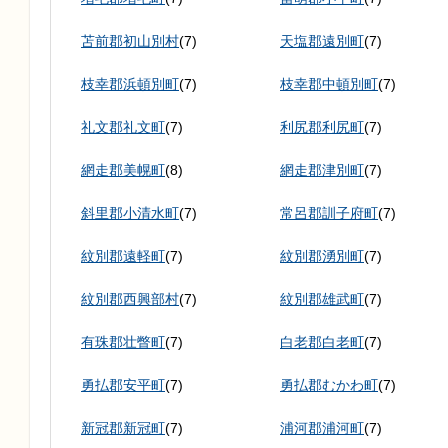
苫前郡初山別村
(7)
天塩郡遠別町
(7)
枝幸郡浜頓別町
(7)
枝幸郡中頓別町
(7)
礼文郡礼文町
(7)
利尻郡利尻町
(7)
網走郡美幌町
(8)
網走郡津別町
(7)
斜里郡小清水町
(7)
常呂郡訓子府町
(7)
紋別郡遠軽町
(7)
紋別郡湧別町
(7)
紋別郡西興部村
(7)
紋別郡雄武町
(7)
有珠郡壮瞥町
(7)
白老郡白老町
(7)
勇払郡安平町
(7)
勇払郡むかわ町
(7)
新冠郡新冠町
(7)
浦河郡浦河町
(7)