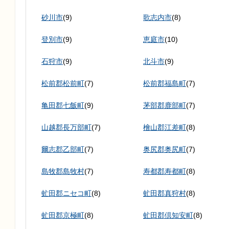
砂川市
(9)
歌志内市
(8)
登別市
(9)
恵庭市
(10)
石狩市
(9)
北斗市
(9)
松前郡松前町
(7)
松前郡福島町
(7)
亀田郡七飯町
(9)
茅部郡鹿部町
(7)
山越郡長万部町
(7)
檜山郡江差町
(8)
爾志郡乙部町
(7)
奥尻郡奥尻町
(7)
島牧郡島牧村
(7)
寿都郡寿都町
(8)
虻田郡ニセコ町
(8)
虻田郡真狩村
(8)
虻田郡京極町
(8)
虻田郡倶知安町
(8)