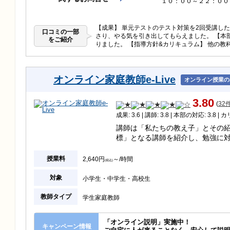
１０：００～２２：００
【成果】 単元テストのテスト対策を2回受講し
口コミの一部
さり、やる気を引き出してもらえました。 【本
をご紹介
りました。 【指導方針&カリキュラム】 他の
オンライン家庭教師e-Live
オンライン授業の
3.80
(
32
成果: 3.6 | 講師: 3.8 | 本部の対応: 3.8 | 
講師は「私たちの教え子」とその
標」となる講師を紹介し、勉強に
授業料
2,640円
～/時間
(税込)
対象
小学生
中学生
高校生
教師タイプ
学生家庭教師
「オンライン説明」実施中！
キャンペーン情報