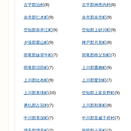
古宇郡泊村
(8)
古宇郡神恵内村
(8)
余市郡仁木町
(9)
余市郡余市町
(9)
空知郡奈井江町
(9)
空知郡上砂川町
(9)
夕張郡栗山町
(9)
樺戸郡月形町
(8)
雨竜郡妹背牛町
(7)
雨竜郡秩父別町
(7)
雨竜郡沼田町
(7)
上川郡鷹栖町
(9)
上川郡比布町
(9)
上川郡愛別町
(7)
上川郡美瑛町
(10)
空知郡上富良野町
(9)
勇払郡占冠村
(7)
上川郡和寒町
(8)
中川郡美深町
(7)
中川郡音威子府村
(7)
増毛郡増毛町
(7)
留萌郡小平町
(7)