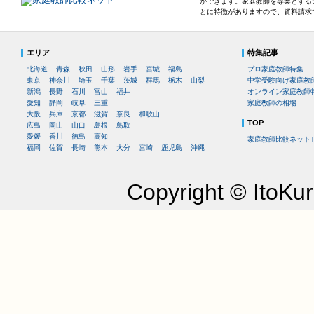
ができます。家庭教師を専業とする
とに特徴がありますので、資料請求
エリア
特集記事
北海道
青森
秋田
山形
岩手
宮城
福島
プロ家庭教師特集
東京
神奈川
埼玉
千葉
茨城
群馬
栃木
山梨
中学受験向け家庭教
新潟
長野
石川
富山
福井
オンライン家庭教師
愛知
静岡
岐阜
三重
家庭教師の相場
大阪
兵庫
京都
滋賀
奈良
和歌山
TOP
広島
岡山
山口
島根
鳥取
愛媛
香川
徳島
高知
家庭教師比較ネットT
福岡
佐賀
長崎
熊本
大分
宮崎
鹿児島
沖縄
Copyright © ItoKuro