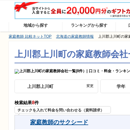
大手・中堅会社を完全網羅、
地域から探す
ランキングから探す
家庭教師 比較ネットTOP
北海道の家庭教師情報
上川郡上川町の家
上川郡上川町の家庭教師会社
上川郡上川町
変更
学年
8
検索結果
件
チェックを入れて料金を問い合わせる（資料請求）
家庭教師のサクシード