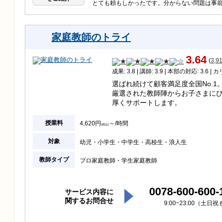
とても頼もしかったです。分からない問題は事
家庭教師のトライ
3.64
(
3,9
成果: 3.8 | 講師: 3.9 | 本部の対応: 3.6 | 
選ばれ続けて顧客満足度全国No.1。
厳選された教師陣からお子さまに
厚くサポートします。
授業料
4,620円
～/時間
(税込)
対象
幼児
小学生
中学生
高校生
浪人生
教師タイプ
プロ家庭教師
学生家庭教師
0078-600-600-
サービス内容に
関するお問合せ
9:00~23:00（土日