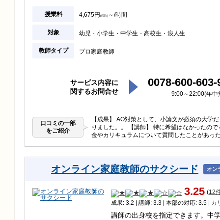
授業料
4,675円
～/時間
(税込)
対象
幼児
小学生
中学生
高校生
浪人生
教師タイプ
プロ家庭教師
0078-600-603-
サービス内容に
関するお問合せ
9:00～22:00(年
【成果】 AO対策として、小論文が必須の大学
口コミの一部
りました。。 【講師】 特に希望はなかったので
をご紹介
金やカリキュラムについて質問したことがあった
オンライン家庭教師のサクシード
オン
3.25
(
12
成果: 3.2 | 講師: 3.3 | 本部の対応: 3.5 | 
講師の出身校を指定できます。中