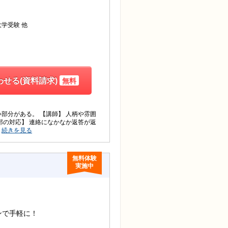
他
大学受験
せる(資料請求)
無料
部分がある。 【講師】 人柄や雰囲
部の対応】 連絡になかなか返答が返
・
続きを見る
無料体験
実施中
ンで手軽に！