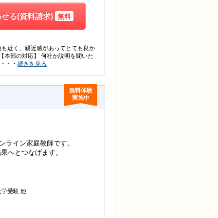
せる(資料請求)
無料
歳も近く、親近感があってとても良か
【本部の対応】 何社か説明を聞いた
・・・
続きを見る
無料体験
実施中
オンライン家庭教師です。
結果へとつなげます。
他
大学受験