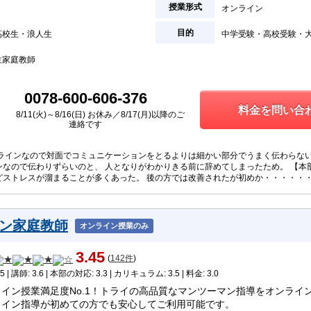
授業形式
オンライン
目的
高校生
浪人生
中学受験
高校受験
生家庭教師
0078-600-606-376
料金を問い合わ
8/11(火)～8/16(日) お休み／8/17(月)以降のご
連絡です
ンラインなので対面でコミュニケーションをとるよりは細かい部分でうまく伝わらない
ンなので伝わりずらいのと、 人となりがわかりきる前に辞めてしまったため。 【本
どストレスが溜まることが多くあった。 後の方では改善されたが初めか・・・・・
ン家庭教師
オンライン授業のみ
3.45
(
142件
)
5 | 講師: 3.6 | 本部の対応: 3.3 | カリキュラム: 3.5 | 料金: 3.0
ライン授業満足度No.1！トライの高品質なマンツーマン指導をオンライ
ライン指導が初めての方でも安心してご利用可能です。