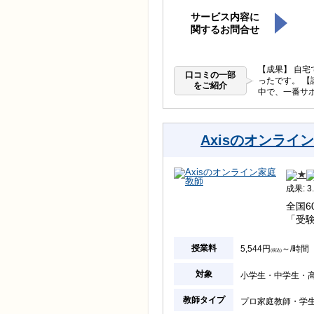
サービス内容に
関するお問合せ
【成果】 自
口コミの一部
ったです。 【
をご紹介
中で、一番サ
Axisのオンライ
成果: 3.
全国6
「受
授業料
5,544円
～/時間
(税込)
対象
小学生
中学生
教師タイプ
プロ家庭教師
学