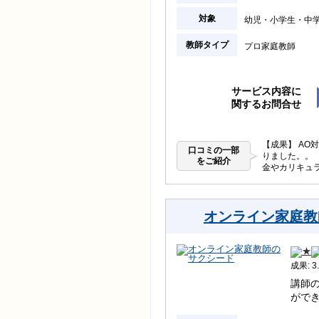
対象
幼児
小学生
中
教師タイプ
プロ家庭教師
サービス内容に
関するお問合せ
【成果】 A
口コミの一部
りました。。 
をご紹介
金やカリキュ
オンライン家庭教
成果: 3.
講師
がで