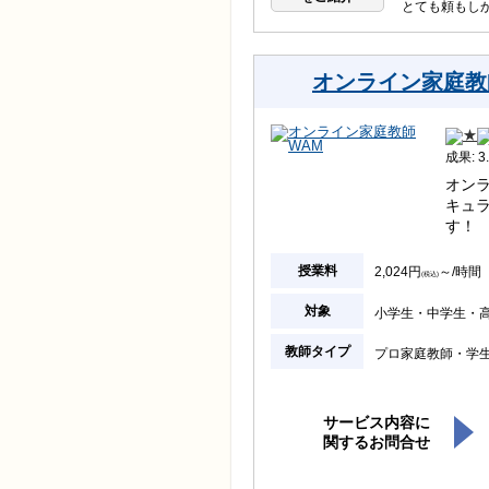
とても頼もし
オンライン家庭教
成果: 3.
オン
キュ
す！
授業料
2,024円
～/時間
(税込)
対象
小学生
中学生
教師タイプ
プロ家庭教師
学
サービス内容に
関するお問合せ