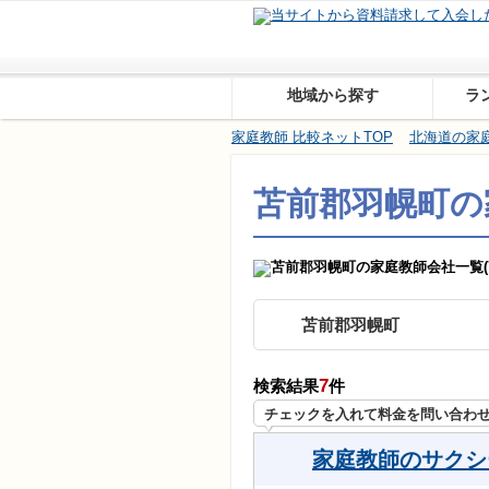
地域から探す
ラ
家庭教師 比較ネットTOP
北海道の家
苫前郡羽幌町の
苫前郡羽幌町
7
検索結果
件
チェックを入れて料金を問い合わ
家庭教師のサクシ