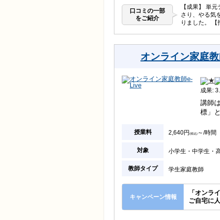
【成果】 単
口コミの一部
さり、やる気
をご紹介
りました。 
オンライン家庭教師e
成果: 3.
講師
標」
授業料
2,640円
～/時間
(税込)
対象
小学生
中学生
教師タイプ
学生家庭教師
「オンラ
キャンペーン情報
ご自宅に