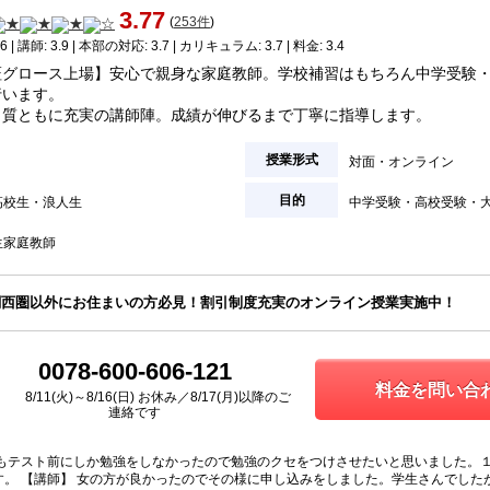
3.77
(
253件
)
6 | 講師: 3.9 | 本部の対応: 3.7 | カリキュラム: 3.7 | 料金: 3.4
証グロース上場】安心で親身な家庭教師。学校補習はもちろん中学受験
行います。
・質ともに充実の講師陣。成績が伸びるまで丁寧に指導します。
授業形式
対面
オンライン
目的
高校生
浪人生
中学受験
高校受験
生家庭教師
関西圏以外にお住まいの方必見！割引制度充実のオンライン授業実施中！
0078-600-606-121
料金を問い合わ
8/11(火)～8/16(日) お休み／8/17(月)以降のご
連絡です
つもテスト前にしか勉強をしなかったので勉強のクセをつけさせたいと思いました。
す。 【講師】 女の方が良かったのでその様に申し込みをしました。学生さんでした