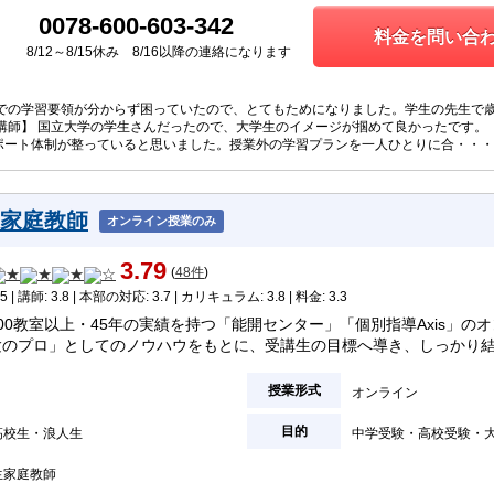
0078-600-603-342
料金を問い合わ
8/12～8/15休み 8/16以降の連絡になります
宅での学習要領が分からず困っていたので、とてもためになりました。学生の先生で
講師】 国立大学の学生さんだったので、大学生のイメージが掴めて良かったです。 
ポート体制が整っていると思いました。授業外の学習プランを一人ひとりに合・・・
ン家庭教師
オンライン授業のみ
3.79
(
48件
)
5 | 講師: 3.8 | 本部の対応: 3.7 | カリキュラム: 3.8 | 料金: 3.3
00教室以上・45年の実績を持つ「能開センター」「個別指導Axis」の
験のプロ」としてのノウハウをもとに、受講生の目標へ導き、しっかり
授業形式
オンライン
目的
高校生
浪人生
中学受験
高校受験
生家庭教師