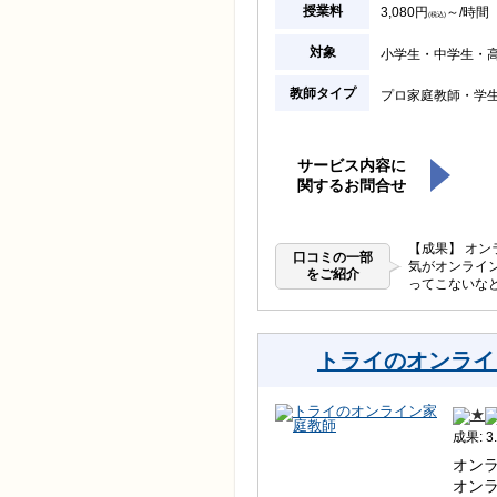
授業料
3,080円
～/時間
(税込)
対象
小学生
中学生
教師タイプ
プロ家庭教師
学
サービス内容に
関するお問合せ
【成果】 オ
口コミの一部
気がオンライ
をご紹介
ってこないな
トライのオンライ
成果: 3.
オン
オン