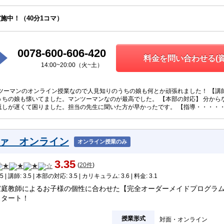
施中！（40分1コマ）
0078-600-606-420
料金を問い合わせる(資
14:00~20:00（火~土）
ンツーマンのオンライン授業なので人見知りのうちの娘も何とか頑張れました！ 【講
うちの娘も懐いてました。マンツーマンなのが最高でした。 【本部の対応】 分から
返しが遅くて困りました。担当の先生に聞いた方が早かったです。 【指導・・・・
ァ オンライン
オンライン授業のみ
3.35
(
20件
)
5 | 講師: 3.5 | 本部の対応: 3.5 | カリキュラム: 3.6 | 料金: 3.1
家庭教師によるお子様の個性に合わせた【完全オーダーメイドプログラ
スタート！
授業形式
対面
オンライン