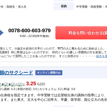
目的
学生
高校生
浪人生
中学受験
高校受験
0078-600-603-979
料金を問い合わせる(資
9:00～22:00(年中無休)
O対策として、小論文が必須の大学だったので、専門の人に教わるために始めました。
【講師】 特に希望はなかったのですが、 30代ぐらいの優しい雰囲気の方を派遣して
ラムについて質問したことがあったのですが、 すぐに回答がか・・・・・・
続きを
師のサクシード
オンライン授業のみ
3.25
(
12件
)
2 | 講師: 3.3 | 本部の対応: 3.5 | カリキュラム: 3.2 | 料金: 3.0
の出身校を指定できます。中学受験では志望校出身の講師の指導により
きます。また東大、京大を中心に旧帝大、早慶、医学部、国公立大の先