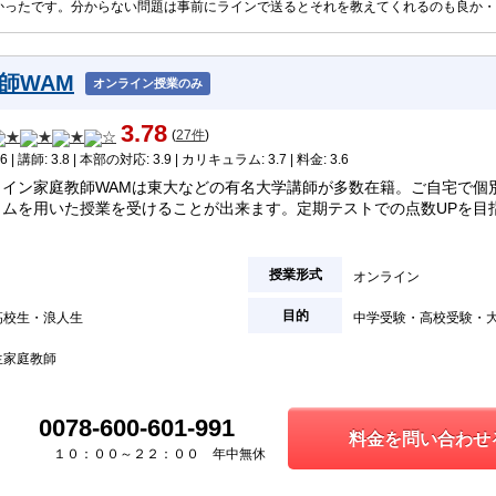
かったです。分からない問題は事前にラインで送るとそれを教えてくれるのも良か・
師WAM
オンライン授業のみ
3.78
(
27件
)
6 | 講師: 3.8 | 本部の対応: 3.9 | カリキュラム: 3.7 | 料金: 3.6
ライン家庭教師WAMは東大などの有名大学講師が多数在籍。ご自宅で個
ラムを用いた授業を受けることが出来ます。定期テストでの点数UPを目
授業形式
オンライン
目的
高校生
浪人生
中学受験
高校受験
生家庭教師
0078-600-601-991
料金を問い合わせる
１０：００～２２：００ 年中無休