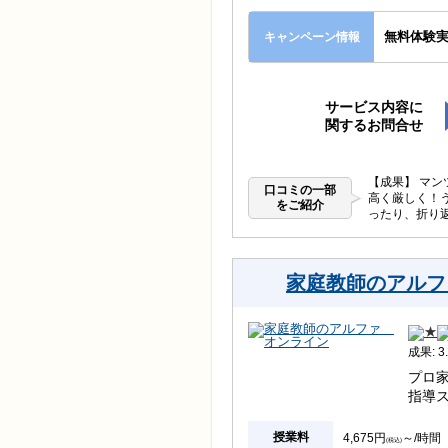
無料体験実
キャンペーン情報
サービス内容に
関するお問合せ
【成果】 マ
口コミの一部
高く厳しく！
をご紹介
ったり、折り
家庭教師のアルフ
成果: 3.
プロ
指導
授業料
4,675円
～/時間
(税込)