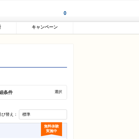
0
0
断
キャンペーン
細条件
選択
並び替え：
無料体験
実施中