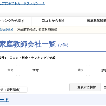
7788
大手・中堅会社を完全網羅、口コミ件数
件
ンキングから探す
口コミから探す
家庭教師診
庭教師情報
苫前郡羽幌町の家庭教師情報
家庭教師会社一覧
（7件）
変更
学年
選択
詳
一覧表示に切替
せる（資料請求）
ード