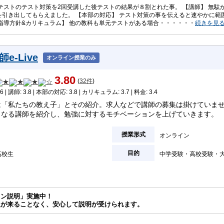
元テストのテスト対策を2回受講した後テストの結果が８割とれた事。 【講師】 無
を引き出してもらえました。 【本部の対応】 テスト対策の事を伝えると速やかに範
【指導方針&カリキュラム】 他の教科も単元テストがある場合・・・・・・
続きを見
-Live
オンライン授業のみ
3.80
(
32件
)
6 | 講師: 3.8 | 本部の対応: 3.8 | カリキュラム: 3.7 | 料金: 3.4
は「私たちの教え子」とその紹介。求人などで講師の募集は掛けていま
となる講師を紹介し、勉強に対するモチベーションを上げていきます。
授業形式
オンライン
目的
高校生
中学受験
高校受験
イン説明」実施中！
人が来ることなく、安心して説明が受けられます。