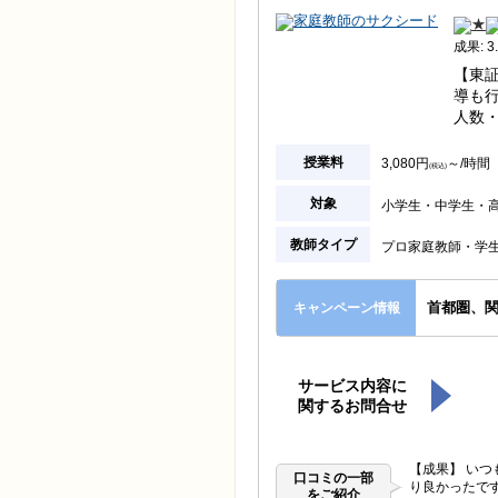
成果: 3.
【東
導も
人数
授業料
3,080円
～/時間
(税込)
対象
小学生
中学生
教師タイプ
プロ家庭教師
学
首都圏、
キャンペーン情報
サービス内容に
関するお問合せ
【成果】 い
口コミの一部
り良かったで
をご紹介