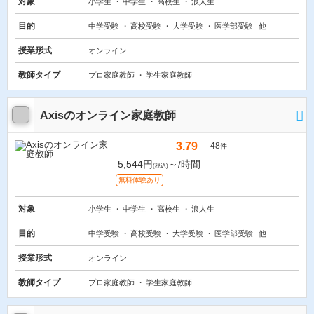
対象
小学生
中学生
高校生
浪人生
目的
中学受験
高校受験
大学受験
医学部受験
他
授業形式
オンライン
教師タイプ
プロ家庭教師
学生家庭教師
Axisのオンライン家庭教師
3.79
48
件
5,544円
～/時間
(税込)
無料体験あり
対象
小学生
中学生
高校生
浪人生
目的
中学受験
高校受験
大学受験
医学部受験
他
授業形式
オンライン
教師タイプ
プロ家庭教師
学生家庭教師