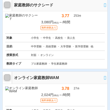
家庭教師のサクシード
3.77
253
件
3,080円
～/時間
(税込)
無料体験あり
対象
小学生
中学生
高校生
浪人生
目的
中学受験
高校受験
大学受験
医学部受験
他
授業形式
対面
オンライン
教師タイプ
プロ家庭教師
学生家庭教師
オンライン家庭教師WAM
3.78
27
件
2,024円
～/時間
(税込)
無料体験あり