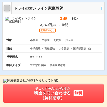
トライのオンライン家庭教師
3.45
142
件
3,740円
～/時間
(税込)
無料体験あり
対象
小学生
中学生
高校生
浪人生
目的
中学受験
高校受験
大学受験
医学部受験
他
授業形式
オンライン
教師タイプ
プロ家庭教師
学生家庭教師
チェックを入れた会社の
料金を問い合わせる
無料
（資料請求）