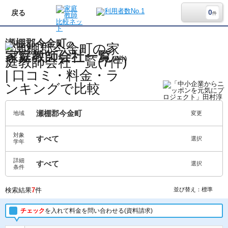
0
戻る
件
瀬棚郡今金町
の
家庭教師会社一覧
(7件)
瀬棚郡今金町
地域
変更
対象
すべて
選択
学年
詳細
すべて
選択
条件
検索結果
7
件
並び替え：標準
チェック
を入れて料金を問い合わせる(資料請求)