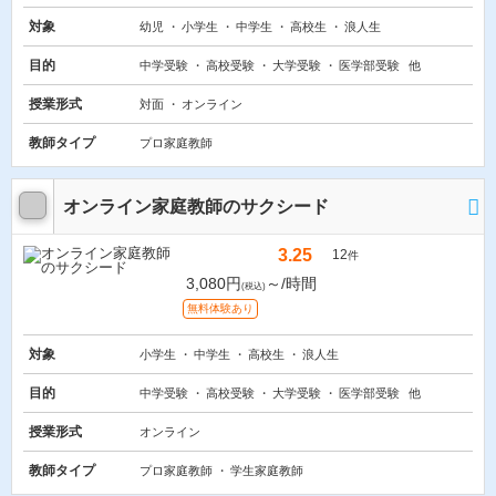
対象
幼児
小学生
中学生
高校生
浪人生
目的
中学受験
高校受験
大学受験
医学部受験
他
授業形式
対面
オンライン
教師タイプ
プロ家庭教師
オンライン家庭教師のサクシード
3.25
12
件
3,080円
～/時間
(税込)
無料体験あり
対象
小学生
中学生
高校生
浪人生
目的
中学受験
高校受験
大学受験
医学部受験
他
授業形式
オンライン
教師タイプ
プロ家庭教師
学生家庭教師