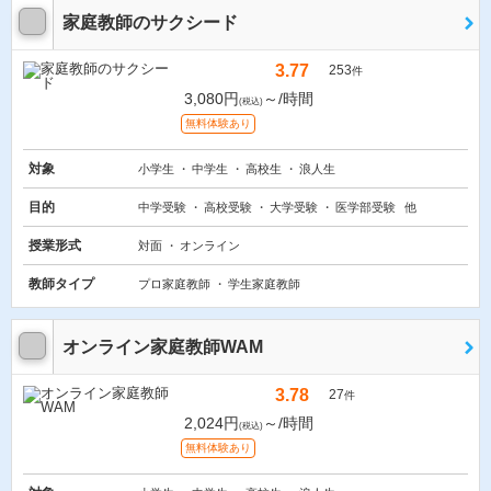
家庭教師のサクシード
3.77
253
件
3,080円
～/時間
(税込)
無料体験あり
対象
小学生
中学生
高校生
浪人生
目的
中学受験
高校受験
大学受験
医学部受験
他
授業形式
対面
オンライン
教師タイプ
プロ家庭教師
学生家庭教師
オンライン家庭教師WAM
3.78
27
件
2,024円
～/時間
(税込)
無料体験あり