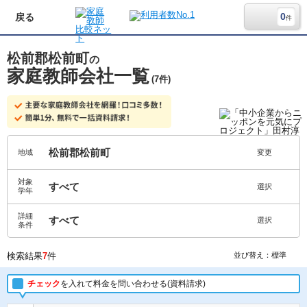
0
戻る
件
松前郡松前町
の
家庭教師会社一覧
(7件)
松前郡松前町
地域
変更
対象
すべて
選択
学年
詳細
すべて
選択
条件
検索結果
7
件
並び替え：標準
チェック
を入れて料金を問い合わせる(資料請求)