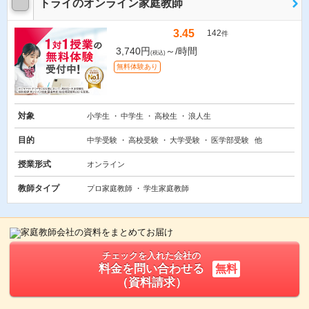
トライのオンライン家庭教師
3.45
142
件
3,740円
～/時間
(税込)
無料体験あり
対象
小学生
中学生
高校生
浪人生
目的
中学受験
高校受験
大学受験
医学部受験
他
授業形式
オンライン
教師タイプ
プロ家庭教師
学生家庭教師
チェックを入れた会社の
料金を問い合わせる
無料
（資料請求）