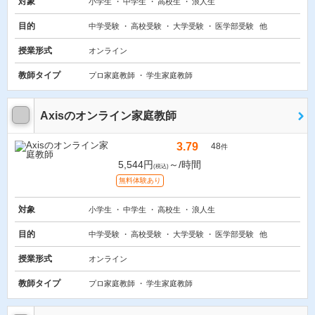
対象
小学生
中学生
高校生
浪人生
目的
中学受験
高校受験
大学受験
医学部受験
他
授業形式
オンライン
教師タイプ
プロ家庭教師
学生家庭教師
Axisのオンライン家庭教師
3.79
48
件
5,544円
～/時間
(税込)
無料体験あり
対象
小学生
中学生
高校生
浪人生
目的
中学受験
高校受験
大学受験
医学部受験
他
授業形式
オンライン
教師タイプ
プロ家庭教師
学生家庭教師