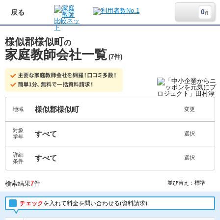
0
戻る
件
様似郡様似町
の
家庭教師会社一覧
(7件)
様似郡様似町
地域
変更
対象
すべて
選択
学年
詳細
すべて
選択
条件
検索結果
7
件
並び替え：標準
チェック
を入れて料金を問い合わせる(資料請求)