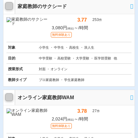
家庭教師のサクシード
3.77
253
件
3,080円
～/時間
(税込)
無料体験あり
対象
小学生
中学生
高校生
浪人生
目的
中学受験
高校受験
大学受験
医学部受験
他
授業形式
対面
オンライン
教師タイプ
プロ家庭教師
学生家庭教師
オンライン家庭教師WAM
3.78
27
件
2,024円
～/時間
(税込)
無料体験あり