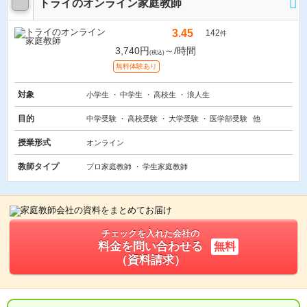
トライのオンライン家庭教師
3.45
142
件
3,740円
～/時間
(税込)
無料体験あり
対象
小学生
中学生
高校生
浪人生
目的
中学受験
高校受験
大学受験
医学部受験
他
授業形式
オンライン
教師タイプ
プロ家庭教師
学生家庭教師
チェックを入れた会社の
料金を問い合わせる
無料
（資料請求）