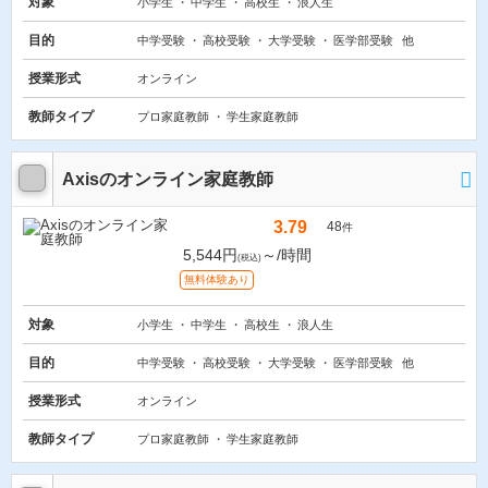
対象
小学生
中学生
高校生
浪人生
目的
中学受験
高校受験
大学受験
医学部受験
他
授業形式
オンライン
教師タイプ
プロ家庭教師
学生家庭教師
Axisのオンライン家庭教師
3.79
48
件
5,544円
～/時間
(税込)
無料体験あり
対象
小学生
中学生
高校生
浪人生
目的
中学受験
高校受験
大学受験
医学部受験
他
授業形式
オンライン
教師タイプ
プロ家庭教師
学生家庭教師