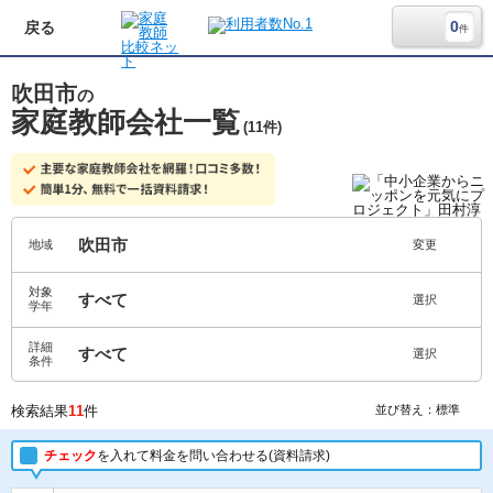
0
戻る
件
吹田市
の
家庭教師会社一覧
(11件)
吹田市
地域
変更
対象
すべて
選択
学年
詳細
すべて
選択
条件
検索結果
11
件
並び替え：標準
チェック
を入れて料金を問い合わせる(資料請求)