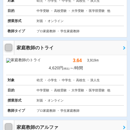
対象
幼児
小学生
中学生
高校生
浪人生
目的
中学受験
高校受験
大学受験
医学部受験
他
授業形式
対面
オンライン
教師タイプ
プロ家庭教師
学生家庭教師
家庭教師のトライ
3.64
3,919
件
4,620円
～/時間
(税込)
対象
幼児
小学生
中学生
高校生
浪人生
目的
中学受験
高校受験
大学受験
医学部受験
他
授業形式
対面
オンライン
教師タイプ
プロ家庭教師
学生家庭教師
家庭教師のアルファ