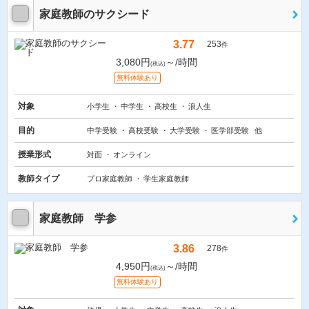
家庭教師のサクシード
3.77
253
件
3,080円
～/時間
(税込)
無料体験あり
対象
小学生
中学生
高校生
浪人生
目的
中学受験
高校受験
大学受験
医学部受験
他
授業形式
対面
オンライン
教師タイプ
プロ家庭教師
学生家庭教師
家庭教師 学参
3.86
278
件
4,950円
～/時間
(税込)
無料体験あり