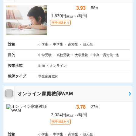
3.93
58
件
1,870円
～/時間
(税込)
無料体験あり
対象
小学生
中学生
高校生
浪人生
目的
中学受験
高校受験
大学受験
中高一貫対策
他
授業形式
対面
オンライン
教師タイプ
学生家庭教師
オンライン家庭教師WAM
3.78
27
件
2,024円
～/時間
(税込)
無料体験あり
対象
小学生
中学生
高校生
浪人生