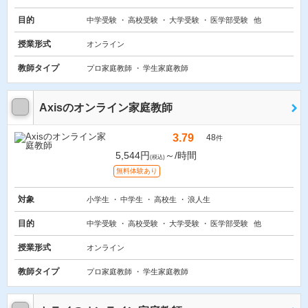
目的
中学受験
高校受験
大学受験
医学部受験
他
授業形式
オンライン
教師タイプ
プロ家庭教師
学生家庭教師
Axisのオンライン家庭教師
3.79
48
件
5,544円
～/時間
(税込)
無料体験あり
対象
小学生
中学生
高校生
浪人生
目的
中学受験
高校受験
大学受験
医学部受験
他
授業形式
オンライン
教師タイプ
プロ家庭教師
学生家庭教師