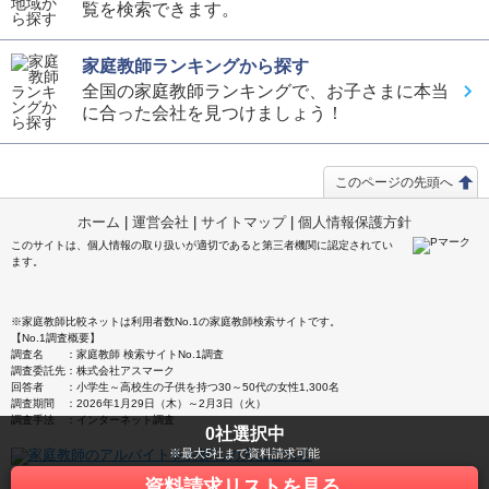
覧を検索できます。
家庭教師ランキングから探す
全国の家庭教師ランキングで、お子さまに本当
に合った会社を見つけましょう！
このページの先頭へ
ホーム
|
運営会社
|
サイトマップ
|
個人情報保護方針
このサイトは、個人情報の取り扱いが適切であると第三者機関に認定されてい
ます。
※家庭教師比較ネットは利用者数No.1の家庭教師検索サイトです。
【No.1調査概要】
調査名 ：家庭教師 検索サイトNo.1調査
調査委託先：株式会社アスマーク
回答者 ：小学生～高校生の子供を持つ30～50代の女性1,300名
調査期間 ：2026年1月29日（木）～2月3日（火）
調査手法 ：インターネット調査
0
社選択中
※最大5社まで資料請求可能
資料請求リストを見る
© 家庭教師比較ネット