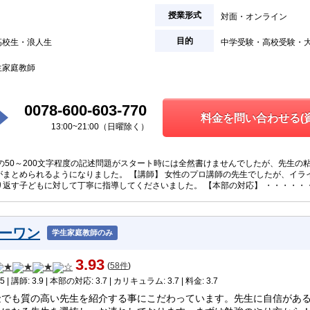
授業形式
対面
オンライン
目的
高校生
浪人生
中学受験
高校受験
生家庭教師
0078-600-603-770
料金を問い合わせる(
13:00~21:00（日曜除く）
語の50～200文字程度の記述問題がスタート時には全然書けませんでしたが、先生の
がまとめられるようになりました。 【講師】 女性のプロ講師の先生でしたが、イラ
り返す子どもに対して丁寧に指導してくださいました。 【本部の対応】 ・・・・・
ーワン
学生家庭教師のみ
3.93
(
58件
)
5 | 講師: 3.9 | 本部の対応: 3.7 | カリキュラム: 3.7 | 料金: 3.7
金でも質の高い先生を紹介する事にこだわっています。先生に自信があ