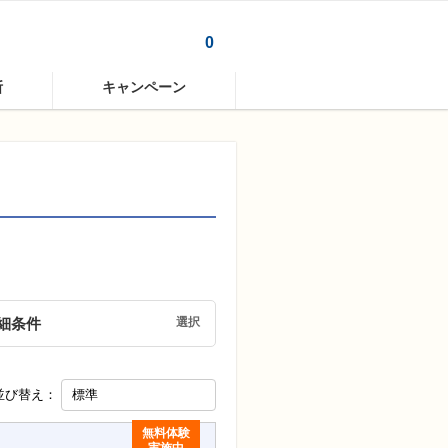
0
0
断
キャンペーン
細条件
選択
並び替え：
無料体験