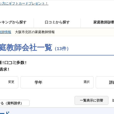
7788
大手・中堅会社を完全網羅、口コミ件数
件
ンキングから探す
口コミから探す
家庭教師診
教師情報
大阪市北区の家庭教師情報
庭教師会社一覧
（13件）
変更
学年
選択
詳
一覧表示に切替
せる（資料請求）
ード