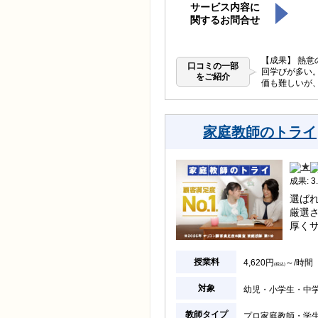
サービス内容に
関するお問合せ
【成果】 熱意
口コミの一部
回学びが多い
をご紹介
価も難しいが、
家庭教師のトライ
成果: 3.
選ばれ
厳選
厚く
授業料
4,620円
～/時間
(税込)
対象
幼児
小学生
中
教師タイプ
プロ家庭教師
学