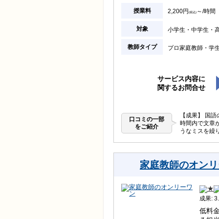
授業料
2,200円
～/時間
(税込)
対象
小学生
中学生
教師タイプ
プロ家庭教師
学
サービス内容に
関するお問合せ
【成果】 国
口コミの一部
時間内で文章
をご紹介
うなミスを繰
家庭教師のオンリ
成果: 3.
低料