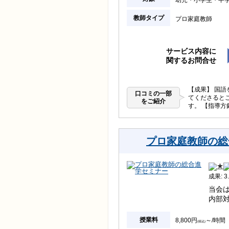
教師タイプ
プロ家庭教師
サービス内容に
関するお問合せ
【成果】 国
口コミの一部
てくださると
をご紹介
す。 【指導
プロ家庭教師の総
成果: 3.
当会
内部
授業料
8,800円
～/時間
(税込)