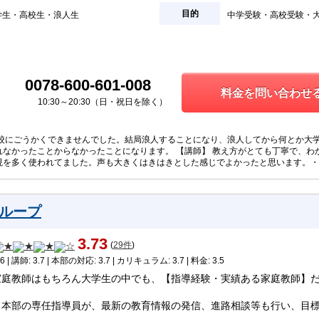
目的
学生
高校生
浪人生
中学受験
高校受験
0078-600-601-008
料金を問い合わせる
10:30～20:30（日・祝日を除く）
望校にごうかくできませんでした。結局浪人することになり、浪人してから何とか大
れなかったことからなかったことになります。 【講師】 教え方がとても丁寧で、わ
現を多く使われてました。声も大きくはきはきとした感じでよかったと思います。・
ループ
3.73
(
29件
)
6 | 講師: 3.7 | 本部の対応: 3.7 | カリキュラム: 3.7 | 料金: 3.5
家庭教師はもちろん大学生の中でも、【指導経験・実績ある家庭教師】
！
、本部の専任指導員が、最新の教育情報の発信、進路相談等も行い、目