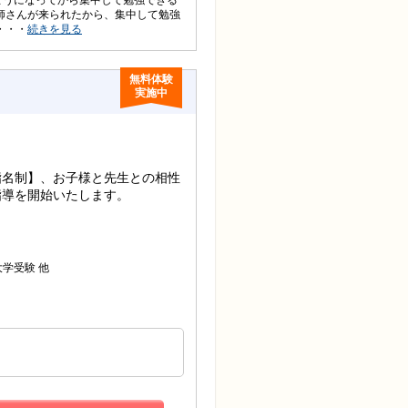
ようになってから集中して勉強できる
師さんが来られたから、集中して勉強
・・・
続きを見る
無料体験
実施中
指名制】、お子様と先生との相性
指導を開始いたします。
他
大学受験