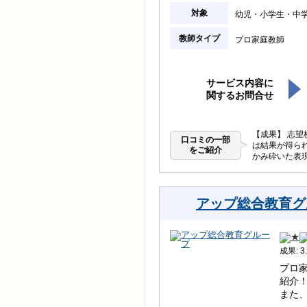
対象
幼児
小学生
中
教師タイプ
プロ家庭教師
サービス内容に
関するお問合せ
【成果】 志
口コミの一部
は結果が得ら
をご紹介
かみ砕いた表
アップ総合教育グ
成果: 3.
プロ
紹介
また