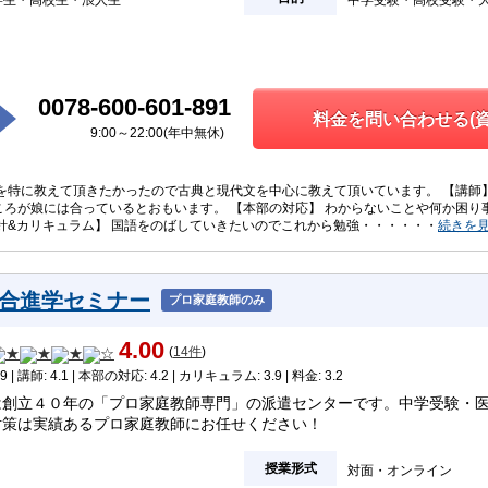
0078-600-601-891
料金を問い合わせる(資
9:00～22:00(年中無休)
語を特に教えて頂きたかったので古典と現代文を中心に教えて頂いています。 【講師
ころが娘には合っているとおもいます。 【本部の対応】 わからないことや何か困り
方針&カリキュラム】 国語をのばしていきたいのでこれから勉強・・・・・・
続きを
合進学セミナー
プロ家庭教師のみ
4.00
(
14件
)
9 | 講師: 4.1 | 本部の対応: 4.2 | カリキュラム: 3.9 | 料金: 3.2
は創立４０年の「プロ家庭教師専門」の派遣センターです。中学受験・
対策は実績あるプロ家庭教師にお任せください！
授業形式
対面
オンライン