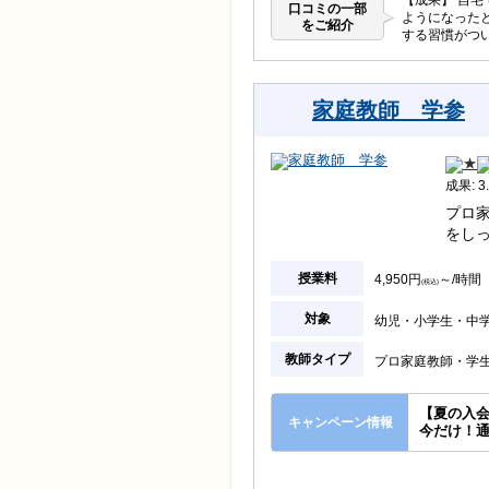
【成果】 自
口コミの一部
ようになった
をご紹介
する習慣がつ
家庭教師 学参
成果: 3.
プロ
をし
授業料
4,950円
～/時間
(税込)
対象
幼児
小学生
中
教師タイプ
プロ家庭教師
学
【夏の入
キャンペーン情報
今だけ！通