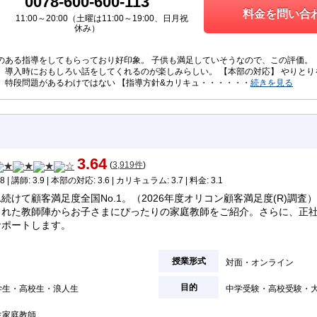
0078-600-600-113
料金を問い合わ
11:00～20:00（土曜は11:00～19:00、日月祝
休み）
のある指導をしてもらっており好印象。 子供も満足していそうなので、この評価。 
。 導入時におもしろい話をしてくれるのが楽しみらしい。 【本部の対応】 やりと
 特段問題があるわけではない 【指導方針&カリキュ・・・・・・
続きを見る
3.64
(
3,919件
)
8 | 講師: 3.9 | 本部の対応: 3.6 | カリキュラム: 3.7 | 料金: 3.1
続けて顧客満足度全国No.1。（2026年度オリコン顧客満足度(R)調査）
された教師陣からお子さまにぴったりの家庭教師をご紹介。さらに、正
サポートします。
授業形式
対面
オンライン
目的
学生
高校生
浪人生
中学受験
高校受験
生家庭教師