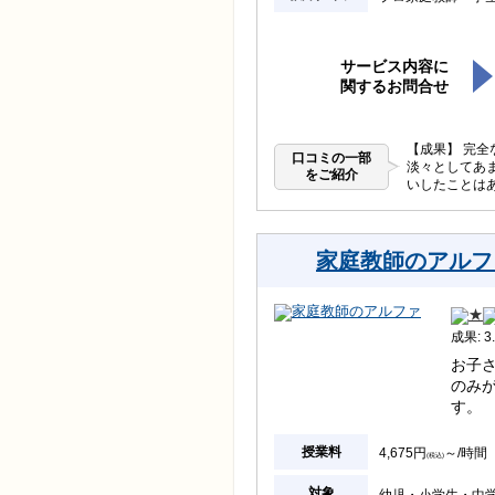
サービス内容に
関するお問合せ
【成果】 完
口コミの一部
淡々としてあ
をご紹介
いしたことは
家庭教師のアルフ
成果: 3.
お子
のみ
す。
授業料
4,675円
～/時間
(税込)
対象
幼児
小学生
中