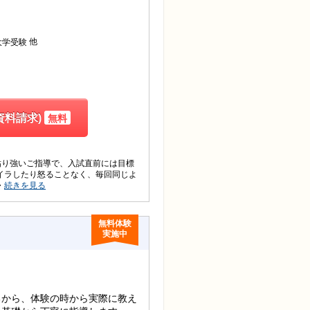
他
大学受験
資料請求)
無料
粘り強いご指導で、入試直前には目標
イラしたり怒ることなく、毎回同じよ
・
続きを見る
無料体験
実施中
るから、体験の時から実際に教え