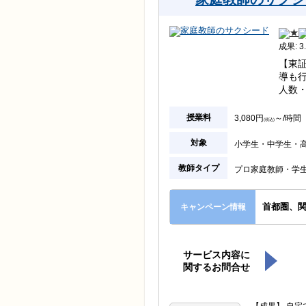
成果: 3.
【東
導も
人数
授業料
3,080円
～/時間
(税込)
対象
小学生
中学生
教師タイプ
プロ家庭教師
学
首都圏、
キャンペーン情報
サービス内容に
関するお問合せ