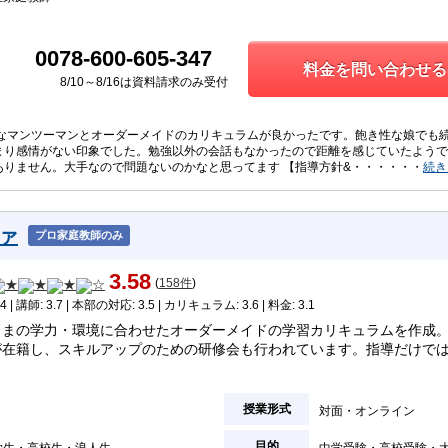
0078-600-605-347
料金を問い合わせる
8/10～8/16は資料請求のみ受付
全なマンツーマンとオーダーメイドのカリキュラムが良かったです。飽き性な娘でも続
まり感情がない印象でした。勉強以外の会話もなかったので距離を感じていたようです
ありません。大手なので問題ないのかなと思ってます 【指導方針&・・・・・・
続き
ァ
プロ家庭教師のみ
3.58
(
158件
)
4 | 講師: 3.7 | 本部の対応: 3.5 | カリキュラム: 3.6 | 料金: 3.1
さまの学力・環境に合わせたオーダーメイドの学習カリキュラムを作成
が在籍し、スキルアップのための研修会も行われています。指導だけで
授業形式
対面
オンライン
目的
学生
高校生
浪人生
中学受験
高校受験