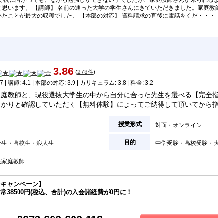
宅で机に向かっても、ながら勉強しかできない子でしたが、家庭教師さんが来られる
と思います。 【講師】 名前の通った大学の学生さんにきていただきました。家庭教
いたことが最大の収穫でした。 【本部の対応】 資料請求の直後に電話をくだ・・・
3.86
(
278件
)
7 | 講師: 4.1 | 本部の対応: 3.9 | カリキュラム: 3.8 | 料金: 3.2
家庭教師と、現役選抜大学生の中から自分に合った先生を選べる【完全
っかりと確認していただく【無料体験】によってご納得して頂いてから
授業形式
対面
オンライン
目的
学生
高校生
浪人生
中学受験
高校受験
生家庭教師
会キャンペーン】
常38500円(税込、合計)の入会諸経費が0円に！