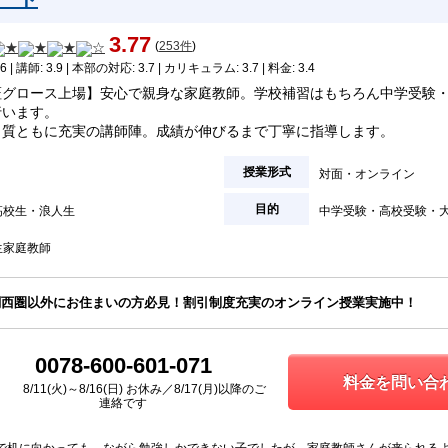
3.77
(
253件
)
6 | 講師: 3.9 | 本部の対応: 3.7 | カリキュラム: 3.7 | 料金: 3.4
証グロース上場】安心で親身な家庭教師。学校補習はもちろん中学受験
行います。
・質ともに充実の講師陣。成績が伸びるまで丁寧に指導します。
授業形式
対面
オンライン
目的
高校生
浪人生
中学受験
高校受験
生家庭教師
関西圏以外にお住まいの方必見！割引制度充実のオンライン授業実施中！
0078-600-601-071
料金を問い合わ
8/11(火)～8/16(日) お休み／8/17(月)以降のご
連絡です