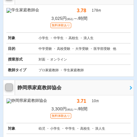
3.78
178
件
3,025円
～/時間
(税込)
無料体験あり
対象
小学生
中学生
高校生
浪人生
目的
中学受験
高校受験
大学受験
医学部受験
他
授業形式
対面
オンライン
教師タイプ
プロ家庭教師
学生家庭教師
静岡県家庭教師協会
3.71
10
件
3,300円
～/時間
(税込)
無料体験あり
対象
幼児
小学生
中学生
高校生
浪人生