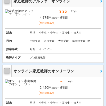
家庭教師のアルファ オンライン
3.35
20
件
4,675円
～/時間
(税込)
無料体験あり
対象
幼児
小学生
中学生
高校生
浪人生
目的
中学受験
高校受験
大学受験
医学部受験
他
授業形式
対面
オンライン
教師タイプ
プロ家庭教師
オンライン家庭教師のオンリーワン
－
－
件
2,420円
～/時間
(税込)
無料体験あり
対象
幼児
小学生
中学生
高校生
浪人生