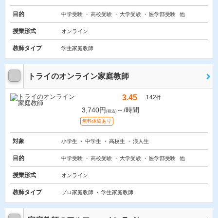
目的
中学受験
高校受験
大学受験
医学部受験
他
授業形式
オンライン
教師タイプ
学生家庭教師
トライのオンライン家庭教師
3.45
142
件
3,740円
～/時間
(税込)
無料体験あり
対象
小学生
中学生
高校生
浪人生
目的
中学受験
高校受験
大学受験
医学部受験
他
授業形式
オンライン
教師タイプ
プロ家庭教師
学生家庭教師