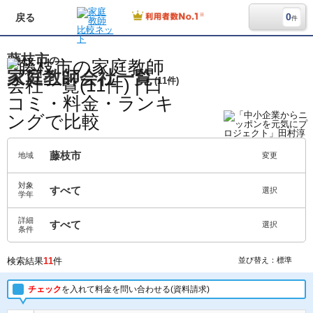
0
戻る
件
藤枝市
の
家庭教師会社一覧
(11件)
藤枝市
地域
変更
対象
すべて
選択
学年
詳細
すべて
選択
条件
検索結果
11
件
並び替え：標準
チェック
を入れて料金を問い合わせる(資料請求)