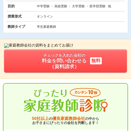
目的
中学受験
高校受験
大学受験
医学部受験
他
授業形式
オンライン
教師タイプ
学生家庭教師
チェックを入れた会社の
料金を問い合わせる
無料
（資料請求）
50社以上
優良家庭教師会社
の
の中から
お子さまにぴったりの会社を判断します！