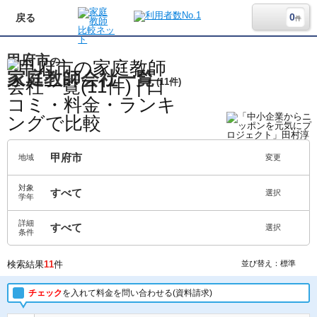
0
戻る
件
甲府市
の
家庭教師会社一覧
(11件)
甲府市
地域
変更
対象
すべて
選択
学年
詳細
すべて
選択
条件
検索結果
11
件
並び替え：標準
チェック
を入れて料金を問い合わせる(資料請求)