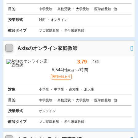
目的
中学受験
高校受験
大学受験
医学部受験
他
授業形式
対面
オンライン
教師タイプ
プロ家庭教師
学生家庭教師
Axisのオンライン家庭教師
3.79
48
件
5,544円
～/時間
(税込)
無料体験あり
対象
小学生
中学生
高校生
浪人生
目的
中学受験
高校受験
大学受験
医学部受験
他
授業形式
オンライン
教師タイプ
プロ家庭教師
学生家庭教師