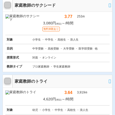
家庭教師のサクシード
3.77
253
件
3,080円
～/時間
(税込)
無料体験あり
対象
小学生
中学生
高校生
浪人生
目的
中学受験
高校受験
大学受験
医学部受験
他
授業形式
対面
オンライン
教師タイプ
プロ家庭教師
学生家庭教師
家庭教師のトライ
3.64
3,919
件
4,620円
～/時間
(税込)
対象
幼児
小学生
中学生
高校生
浪人生