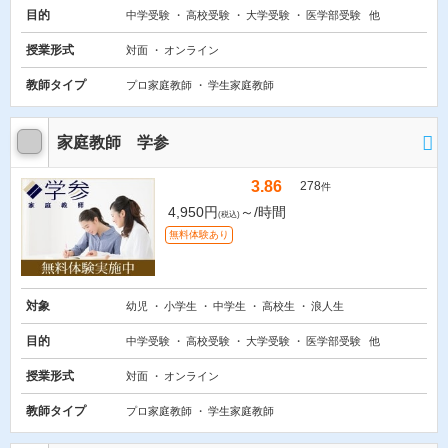
目的
中学受験
高校受験
大学受験
医学部受験
他
授業形式
対面
オンライン
教師タイプ
プロ家庭教師
学生家庭教師
家庭教師 学参
3.86
278
件
4,950円
～/時間
(税込)
無料体験あり
対象
幼児
小学生
中学生
高校生
浪人生
目的
中学受験
高校受験
大学受験
医学部受験
他
授業形式
対面
オンライン
教師タイプ
プロ家庭教師
学生家庭教師