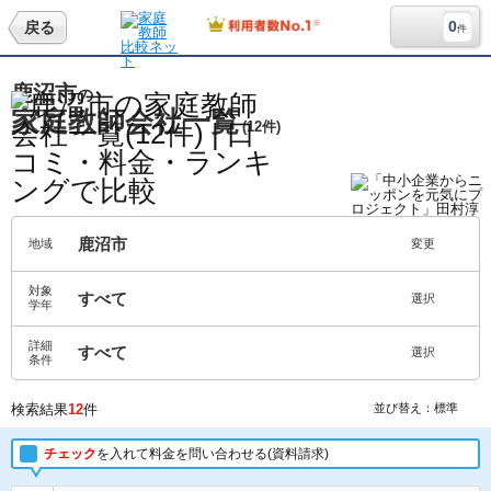
0
戻る
件
鹿沼市
の
家庭教師会社一覧
(12件)
鹿沼市
地域
変更
対象
すべて
選択
学年
詳細
すべて
選択
条件
検索結果
12
件
並び替え：標準
チェック
を入れて料金を問い合わせる(資料請求)