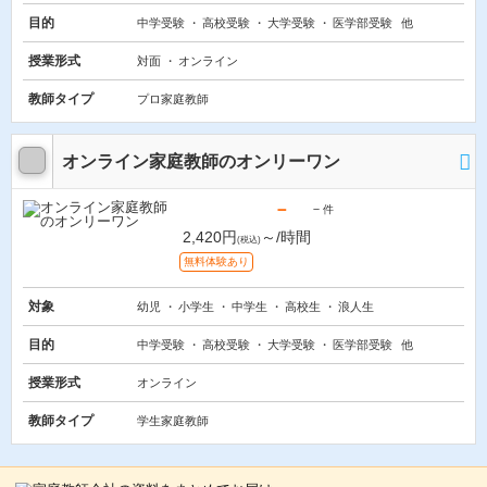
目的
中学受験
高校受験
大学受験
医学部受験
他
授業形式
対面
オンライン
教師タイプ
プロ家庭教師
オンライン家庭教師のオンリーワン
－
－
件
2,420円
～/時間
(税込)
無料体験あり
対象
幼児
小学生
中学生
高校生
浪人生
目的
中学受験
高校受験
大学受験
医学部受験
他
授業形式
オンライン
教師タイプ
学生家庭教師