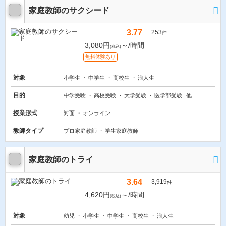
家庭教師のサクシード
3.77
253
件
3,080円
～/時間
(税込)
無料体験あり
対象
小学生
中学生
高校生
浪人生
目的
中学受験
高校受験
大学受験
医学部受験
他
授業形式
対面
オンライン
教師タイプ
プロ家庭教師
学生家庭教師
家庭教師のトライ
3.64
3,919
件
4,620円
～/時間
(税込)
対象
幼児
小学生
中学生
高校生
浪人生