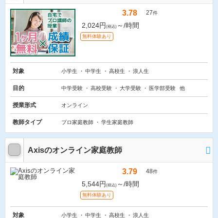
3.78
27
件
2,024円
～/時間
(税込)
無料体験あり
対象
小学生
中学生
高校生
浪人生
目的
中学受験
高校受験
大学受験
医学部受験
他
授業形式
オンライン
教師タイプ
プロ家庭教師
学生家庭教師
Axisのオンライン家庭教師
3.79
48
件
5,544円
～/時間
(税込)
無料体験あり
対象
小学生
中学生
高校生
浪人生