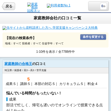
0
戻る
件
家庭教師会社の口コミ一覧
条件を変更する
【現在の検索条件】
地域：すべて 投稿者：すべて 生徒学年：すべて
1-10件を表示 / 全7788件中
家庭教師の合格王
の口コミ
埼玉県 / 保護者 / 高3～高3 / 苦手克服
5
成果:5｜ 講師:5｜ 本部の対応:5｜ カリキュラム:5｜ 料金:4
悩んでいる時間がもったいない！
成果
部活で忙しく、帰宅も遅いのでオンラインで授業できる点
がよかった