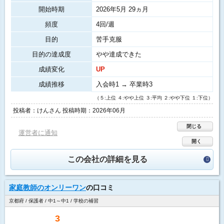
開始時期
2026年5月 29ヵ月
頻度
4回/週
目的
苦手克服
目的の達成度
やや達成できた
成績変化
UP
成績推移
入会時1 → 卒業時3
（５:上位 ４:やや上位 ３:平均 ２:やや下位 １:下位）
投稿者：けんさん 投稿時期：2026年06月
閉じる
運営者に通知
開く
この会社の詳細を見る
家庭教師のオンリーワン
の口コミ
京都府 / 保護者 / 中1～中1 / 学校の補習
3