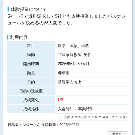
体験授業について
5社一括で資料請求して5社とも体験授業しましたがスケジ
ュールを決めるのが大変でした。
利用内容
科目
数学、国語、理科
講師
プロ家庭教師 男性
開始時期
2026年6月 30ヵ月
頻度
4回/週
目的
基礎学力向上
目的の達成度
－
成績変化
UP
成績推移
入会時1 → 卒業時3
（５:上位 ４:やや上位 ３:平均 ２:やや下位 １:下位）
投稿者：ジローさん 投稿時期：2026年06月
閉じる