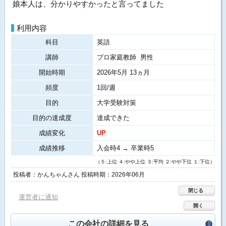
娘本人は、分かりやすかったと言ってました
利用内容
科目
英語
講師
プロ家庭教師 男性
開始時期
2026年5月 13ヵ月
頻度
1回/週
目的
大学受験対策
目的の達成度
達成できた
成績変化
UP
成績推移
入会時4 → 卒業時5
（５:上位 ４:やや上位 ３:平均 ２:やや下位 １:下位）
投稿者：かんちゃんさん 投稿時期：2026年06月
閉じる
運営者に通知
開く
この会社の詳細を見る