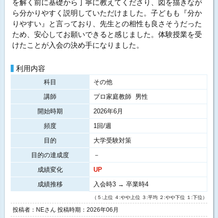
を解く前に基礎から丁寧に教えてくださり、図を描きなが
ら分かりやすく説明していただけました。子どもも『分か
りやすい』と言っており、先生との相性も良さそうだった
ため、安心してお願いできると感じました。体験授業を受
けたことが入会の決め手になりました。
利用内容
科目
その他
講師
プロ家庭教師 男性
開始時期
2026年6月
頻度
1回/週
目的
大学受験対策
目的の達成度
－
成績変化
UP
成績推移
入会時3 → 卒業時4
（５:上位 ４:やや上位 ３:平均 ２:やや下位 １:下位）
投稿者：NEさん 投稿時期：2026年06月