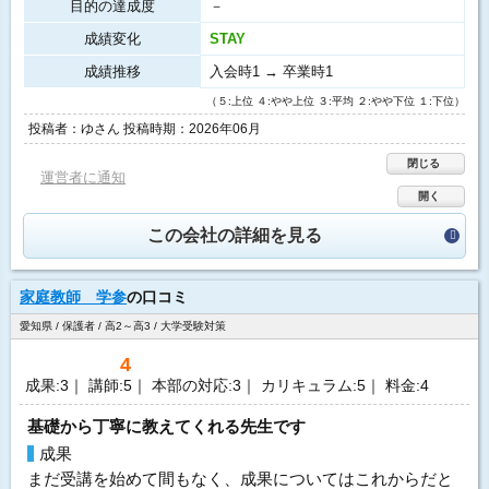
目的の達成度
－
成績変化
STAY
成績推移
入会時1 → 卒業時1
（５:上位 ４:やや上位 ３:平均 ２:やや下位 １:下位）
投稿者：ゆさん 投稿時期：2026年06月
閉じる
運営者に通知
開く
この会社の詳細を見る
家庭教師 学参
の口コミ
愛知県 / 保護者 / 高2～高3 / 大学受験対策
4
成果:3｜ 講師:5｜ 本部の対応:3｜ カリキュラム:5｜ 料金:4
基礎から丁寧に教えてくれる先生です
成果
まだ受講を始めて間もなく、成果についてはこれからだと