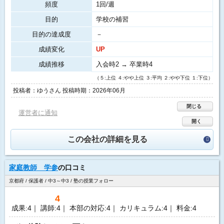
頻度
1回/週
目的
学校の補習
目的の達成度
－
成績変化
UP
成績推移
入会時2 → 卒業時4
（５:上位 ４:やや上位 ３:平均 ２:やや下位 １:下位）
投稿者：ゆうさん 投稿時期：2026年06月
閉じる
運営者に通知
開く
この会社の詳細を見る
家庭教師 学参
の口コミ
京都府 / 保護者 / 中3～中3 / 塾の授業フォロー
4
成果:4｜ 講師:4｜ 本部の対応:4｜ カリキュラム:4｜ 料金:4