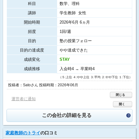
科目
数学、理科
講師
学生教師 女性
開始時期
2026年6月 6ヵ月
頻度
1回/週
目的
塾の授業フォロー
目的の達成度
やや達成できた
成績変化
STAY
成績推移
入会時4 → 卒業時4
（５:上位 ４:やや上位 ３:平均 ２:やや下位 １:下位）
投稿者：Satoさん 投稿時期：2026年06月
閉じる
運営者に通知
開く
この会社の詳細を見る
家庭教師のトライ
の口コミ