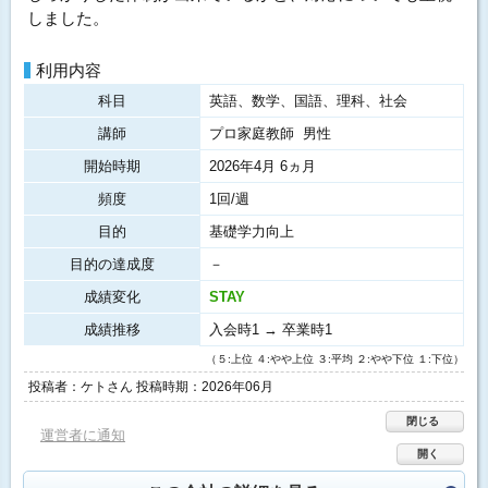
しました。
利用内容
科目
英語、数学、国語、理科、社会
講師
プロ家庭教師 男性
開始時期
2026年4月 6ヵ月
頻度
1回/週
目的
基礎学力向上
目的の達成度
－
成績変化
STAY
成績推移
入会時1 → 卒業時1
（５:上位 ４:やや上位 ３:平均 ２:やや下位 １:下位）
投稿者：ケトさん 投稿時期：2026年06月
閉じる
運営者に通知
開く