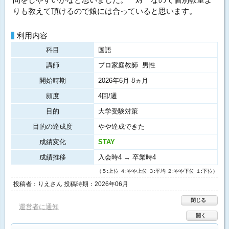
りも教えて頂けるので娘には合っていると思います。
利用内容
科目
国語
講師
プロ家庭教師 男性
開始時期
2026年6月 8ヵ月
頻度
4回/週
目的
大学受験対策
目的の達成度
やや達成できた
成績変化
STAY
成績推移
入会時4 → 卒業時4
（５:上位 ４:やや上位 ３:平均 ２:やや下位 １:下位）
投稿者：りえさん 投稿時期：2026年06月
閉じる
運営者に通知
開く