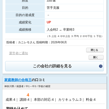
頻度
2回/週
目的
苦手克服
目的の達成度
－
成績変化
UP
成績推移
入会時2 → 卒業時3
（５:上位 ４:やや上位 ３:平均 ２:やや下位 １:下位）
投稿者：カニレモさん 投稿時期：2026年06月
閉じる
運営者に通知
開く
この会社の詳細を見る
家庭教師の合格王
の口コミ
神奈川県 / 保護者 / 中1～中3 / 学校の補習
4
成果:4｜ 講師:4｜ 本部の対応:4｜ カリキュラム:3｜ 料金:4
期待を込めて