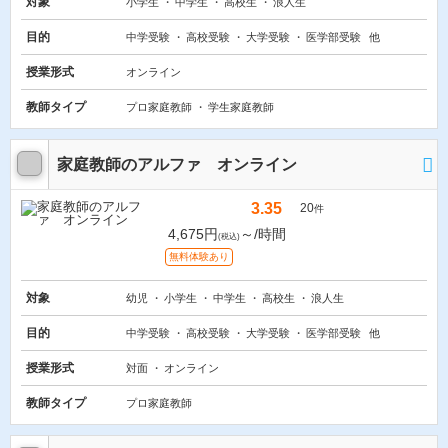
対象
小学生
中学生
高校生
浪人生
目的
中学受験
高校受験
大学受験
医学部受験
他
授業形式
オンライン
教師タイプ
プロ家庭教師
学生家庭教師
家庭教師のアルファ オンライン
3.35
20
件
4,675円
～/時間
(税込)
無料体験あり
対象
幼児
小学生
中学生
高校生
浪人生
目的
中学受験
高校受験
大学受験
医学部受験
他
授業形式
対面
オンライン
教師タイプ
プロ家庭教師