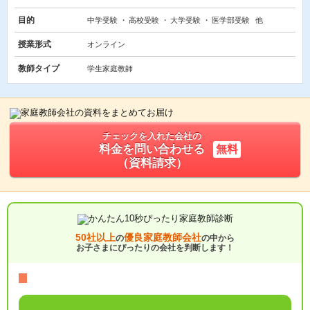
目的
中学受験
高校受験
大学受験
医学部受験
他
授業形式
オンライン
教師タイプ
学生家庭教師
チェックを入れた会社の
料金を問い合わせる
無料
（資料請求）
50社以上
優良家庭教師会社
の
の中から
お子さまにぴったりの会社を判断します！