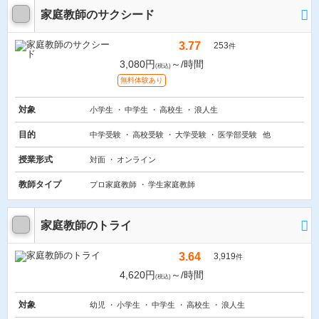
家庭教師のサクシード
3.77
253
件
3,080円
～/時間
(税込)
無料体験あり
対象
小学生
中学生
高校生
浪人生
目的
中学受験
高校受験
大学受験
医学部受験
他
授業形式
対面
オンライン
教師タイプ
プロ家庭教師
学生家庭教師
家庭教師のトライ
3.64
3,919
件
4,620円
～/時間
(税込)
対象
幼児
小学生
中学生
高校生
浪人生