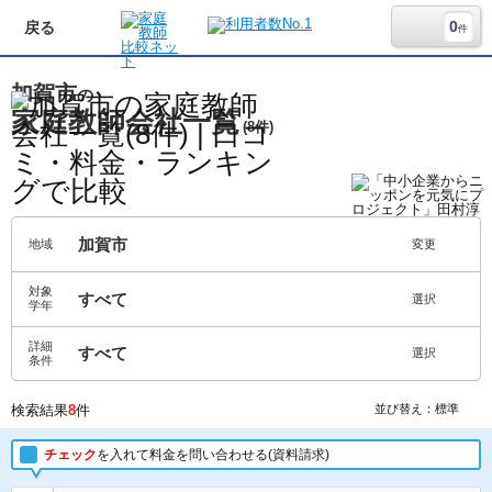
0
戻る
件
加賀市
の
家庭教師会社一覧
(8件)
加賀市
地域
変更
対象
すべて
選択
学年
詳細
すべて
選択
条件
検索結果
8
件
並び替え：標準
チェック
を入れて料金を問い合わせる(資料請求)