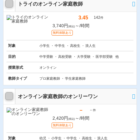
トライのオンライン家庭教師
3.45
142
件
3,740円
～/時間
(税込)
無料体験あり
対象
小学生
中学生
高校生
浪人生
目的
中学受験
高校受験
大学受験
医学部受験
他
授業形式
オンライン
教師タイプ
プロ家庭教師
学生家庭教師
オンライン家庭教師のオンリーワン
－
－
件
2,420円
～/時間
(税込)
無料体験あり
対象
幼児
小学生
中学生
高校生
浪人生