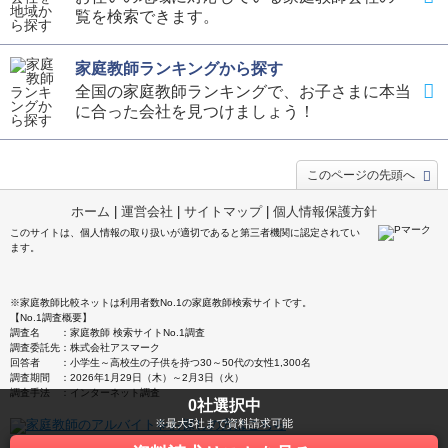
覧を検索できます。
家庭教師ランキングから探す
全国の家庭教師ランキングで、お子さまに本当
に合った会社を見つけましょう！
このページの先頭へ
ホーム
|
運営会社
|
サイトマップ
|
個人情報保護方針
このサイトは、個人情報の取り扱いが適切であると第三者機関に認定されてい
ます。
※家庭教師比較ネットは利用者数No.1の家庭教師検索サイトです。
【No.1調査概要】
調査名 ：家庭教師 検索サイトNo.1調査
調査委託先：株式会社アスマーク
回答者 ：小学生～高校生の子供を持つ30～50代の女性1,300名
調査期間 ：2026年1月29日（木）～2月3日（火）
調査手法 ：インターネット調査
0
社選択中
※最大5社まで資料請求可能