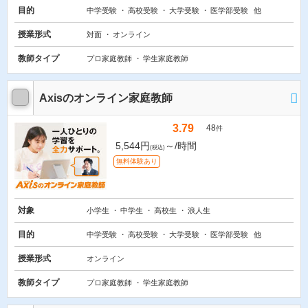
目的
中学受験
高校受験
大学受験
医学部受験
他
授業形式
対面
オンライン
教師タイプ
プロ家庭教師
学生家庭教師
Axisのオンライン家庭教師
3.79
48
件
5,544円
～/時間
(税込)
無料体験あり
対象
小学生
中学生
高校生
浪人生
目的
中学受験
高校受験
大学受験
医学部受験
他
授業形式
オンライン
教師タイプ
プロ家庭教師
学生家庭教師