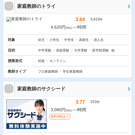
家庭教師のトライ
3.64
3,919
件
4,620円
～/時間
(税込)
対象
幼児
小学生
中学生
高校生
浪人生
目的
中学受験
高校受験
大学受験
医学部受験
他
授業形式
対面
オンライン
教師タイプ
プロ家庭教師
学生家庭教師
家庭教師のサクシード
3.77
253
件
3,080円
～/時間
(税込)
無料体験あり