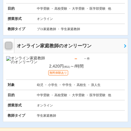
目的
中学受験
高校受験
大学受験
医学部受験
他
授業形式
オンライン
教師タイプ
プロ家庭教師
学生家庭教師
オンライン家庭教師のオンリーワン
－
－
件
2,420円
～/時間
(税込)
無料体験あり
対象
幼児
小学生
中学生
高校生
浪人生
目的
中学受験
高校受験
大学受験
医学部受験
他
授業形式
オンライン
教師タイプ
学生家庭教師