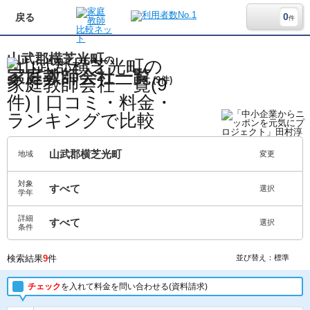
0
戻る
件
山武郡横芝光町
の
家庭教師会社一覧
(9件)
山武郡横芝光町
地域
変更
対象
すべて
選択
学年
詳細
すべて
選択
条件
検索結果
9
件
並び替え：標準
チェック
を入れて料金を問い合わせる(資料請求)