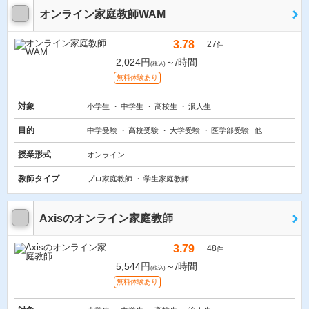
オンライン家庭教師WAM
3.78
27
件
2,024円
～/時間
(税込)
無料体験あり
対象
小学生
中学生
高校生
浪人生
目的
中学受験
高校受験
大学受験
医学部受験
他
授業形式
オンライン
教師タイプ
プロ家庭教師
学生家庭教師
Axisのオンライン家庭教師
3.79
48
件
5,544円
～/時間
(税込)
無料体験あり