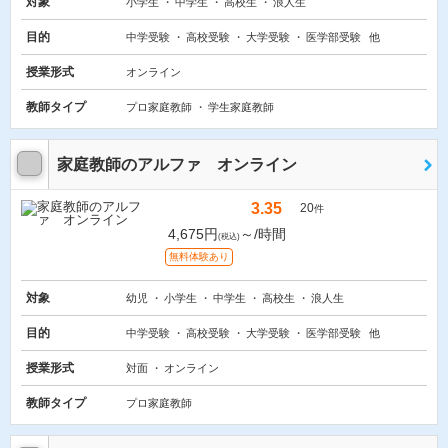
対象
小学生
中学生
高校生
浪人生
目的
中学受験
高校受験
大学受験
医学部受験
他
授業形式
オンライン
教師タイプ
プロ家庭教師
学生家庭教師
家庭教師のアルファ オンライン
3.35
20
件
4,675円
～/時間
(税込)
無料体験あり
対象
幼児
小学生
中学生
高校生
浪人生
目的
中学受験
高校受験
大学受験
医学部受験
他
授業形式
対面
オンライン
教師タイプ
プロ家庭教師