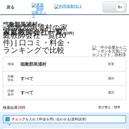
0
戻る
件
稲敷郡美浦村
の
家庭教師会社一覧
(10件)
稲敷郡美浦村
地域
変更
対象
すべて
選択
学年
詳細
すべて
選択
条件
検索結果
10
件
並び替え：標準
チェック
を入れて料金を問い合わせる(資料請求)