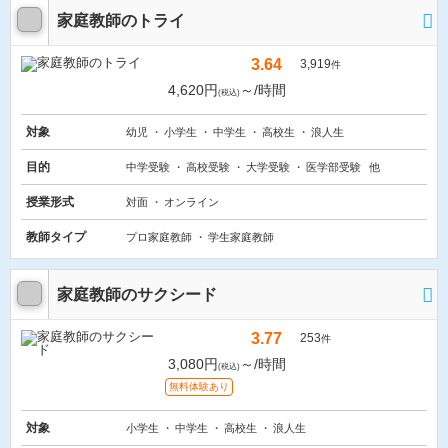
家庭教師のトライ
3.64
3,919
件
4,620円
～/時間
(税込)
対象
幼児
小学生
中学生
高校生
浪人生
目的
中学受験
高校受験
大学受験
医学部受験
他
授業形式
対面
オンライン
教師タイプ
プロ家庭教師
学生家庭教師
家庭教師のサクシード
3.77
253
件
3,080円
～/時間
(税込)
無料体験あり
対象
小学生
中学生
高校生
浪人生