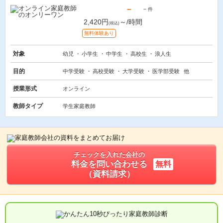
－
－
件
2,420円
～/時間
(税込)
無料体験あり
対象
幼児
小学生
中学生
高校生
浪人生
目的
中学受験
高校受験
大学受験
医学部受験
他
授業形式
オンライン
教師タイプ
学生家庭教師
チェックを入れた会社の
料金を問い合わせる
無料
（資料請求）