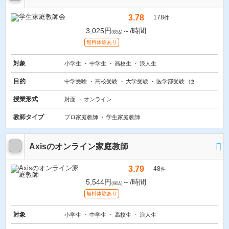
3.78
178
件
3,025円
～/時間
(税込)
無料体験あり
対象
小学生
中学生
高校生
浪人生
目的
中学受験
高校受験
大学受験
医学部受験
他
授業形式
対面
オンライン
教師タイプ
プロ家庭教師
学生家庭教師
Axisのオンライン家庭教師
3.79
48
件
5,544円
～/時間
(税込)
無料体験あり
対象
小学生
中学生
高校生
浪人生