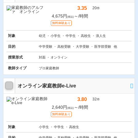
3.35
20
件
4,675円
～/時間
(税込)
無料体験あり
対象
幼児
小学生
中学生
高校生
浪人生
目的
中学受験
高校受験
大学受験
医学部受験
他
授業形式
対面
オンライン
教師タイプ
プロ家庭教師
オンライン家庭教師e-Live
3.80
32
件
2,640円
～/時間
(税込)
無料体験あり
対象
小学生
中学生
高校生
目的
中学受験
高校受験
大学受験
医学部受験
他