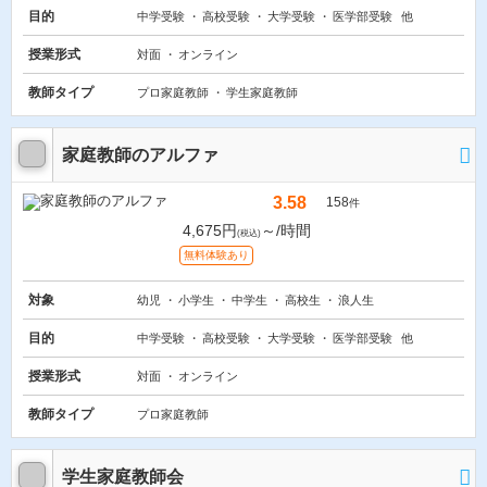
目的
中学受験
高校受験
大学受験
医学部受験
他
授業形式
対面
オンライン
教師タイプ
プロ家庭教師
学生家庭教師
家庭教師のアルファ
3.58
158
件
4,675円
～/時間
(税込)
無料体験あり
対象
幼児
小学生
中学生
高校生
浪人生
目的
中学受験
高校受験
大学受験
医学部受験
他
授業形式
対面
オンライン
教師タイプ
プロ家庭教師
学生家庭教師会