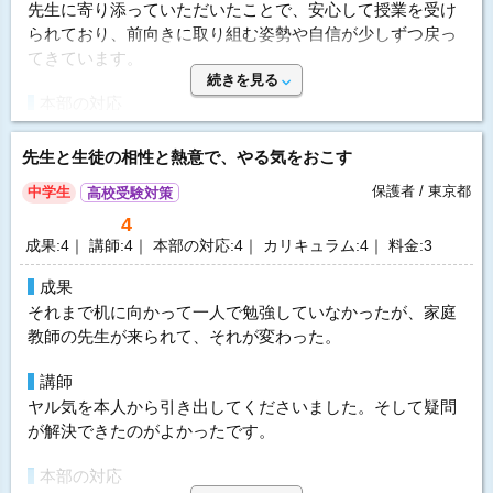
先生に寄り添っていただいたことで、安心して授業を受け
要望
開始時期
2026年6月 5ヵ月
られており、前向きに取り組む姿勢や自信が少しずつ戻っ
システム環境が時間ピッタリに切れてしまい、話しの途中
てきています。
で終了になってしまう時がありました。
頻度
2回/週
続きを見る
すぐに対応していただきましたが、本部の方と先生との認
目的
苦手克服
本部の対応
識の違いが少しあるように感じました。
資料請求をした際にご連絡をくださった本部の方が、こち
目的の達成度
－
らの困り事や心配事にとても親身に耳を傾けてくださり、
先生と生徒の相性と熱意で、やる気をおこす
選んだ理由
成績変化
UP
大変安心感がありました。後日、体験授業の説明に来てく
体験の先生が実際の先生になってもらえる点。
保護者 / 東京都
中学生
高校受験対策
成績推移
入会時2 → 卒業時3
ださった本部の方も同様に親身になって気持ちに寄り添っ
長く続けて行きたいので、学年ごとに変わらない料金や追
4
てくださり、安心して相談することができました。その上
投稿者：カニレモさん 投稿時期：2026年06月
加料金がない点。
成果:4｜ 講師:4｜ 本部の対応:4｜ カリキュラム:4｜ 料金:3
で、子どもに合った先生をご紹介いただき、現在は安心し
運営者に通知
てお任せすることができています。丁寧に対応していただ
利用内容
成果
き感謝しています。
料金を問い合わせる
それまで机に向かって一人で勉強していなかったが、家庭
科目
英語、数学
無料
（資料請求）
教師の先生が来られて、それが変わった。
指導方針&カリキュラム
講師
学生教師 男性
学校の教科書や授業内容に沿って補習していただいてお
講師
開始時期
2026年6月 33ヵ月
り、子どもの理解度やペースに合わせて丁寧に指導してい
ヤル気を本人から引き出してくださいました。そして疑問
頻度
1回/週
ただいています。そのおかげで、以前より前向きに授業を
が解決できたのがよかったです。
受けられるようになり、学習に対する自信も少しずつ戻っ
目的
学校の補習
てきているように感じます。
本部の対応
目的の達成度
－