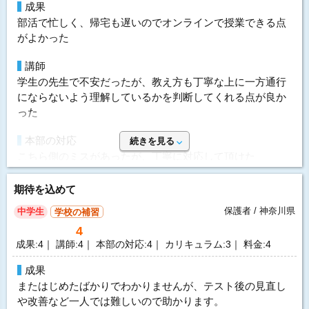
成果
かったです。
部活で忙しく、帰宅も遅いのでオンラインで授業できる点
がよかった
価格
確かに塾よりはひと月にかかる金額は大きいかもしれませ
講師
んが、塾はイレギュラーの授業をするとお金がかかるし、
学生の先生で不安だったが、教え方も丁寧な上に一方通行
夏、冬、春休みのときは通常の何倍もお金がかかるので、
にならないよう理解しているかを判断してくれる点が良か
結果としては、娘の場合は家庭教師でよかったと思いま
った
す。
本部の対応
続きを見る
要望
こちら側のミスがあったが、丁寧に対応して頂けた
娘の時は、こちらの要望をいろいろ聞いてもらったので、
入金のことや時間のこと、また学校の担任から受けた言葉
特に要望等はありません。もっと早く利用すればよかった
でどのように捉えたら良いのか、どのように質問したらよ
期待を込めて
なあと思うことはありました。
いのかなども教えて頂けました。
保護者 / 神奈川県
中学生
学校の補習
利用内容
指導方針&カリキュラム
4
成果:4｜ 講師:4｜ 本部の対応:4｜ カリキュラム:3｜ 料金:4
科目
英語、数学
問題解説だけなく、授業を公欠で休んだ範囲なども柔軟に
対応して頂けた
講師
学生教師 女性
成果
またはじめたばかりでわかりませんが、テスト後の見直し
開始時期
2014年2月 11ヵ月
価格
や改善など一人では難しいので助かります。
個別指導のためどうしても、割高にはなるがその分丁寧な
頻度
2回/週