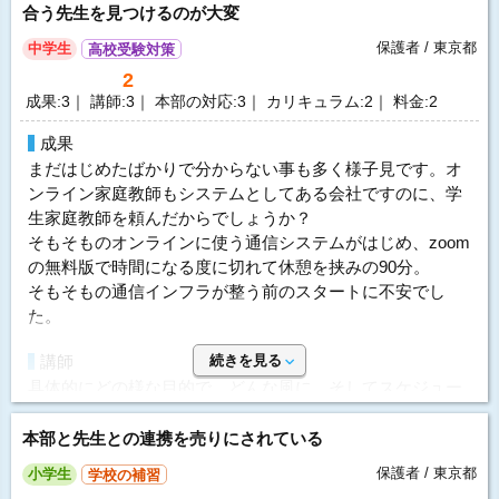
体験授業について
をしてくれた。
体験授業について
合う先生を見つけるのが大変
体験授業は説明や指導がとても分かりやすく、丁寧な印象
はい。最初に上手に褒めてヤル気を起こさせてもらったの
保護者 / 東京都
中学生
高校受験対策
でした。子どもの気持ちにも寄り添って接してくださり、
指導方針&カリキュラム
がよかったです。
安心感がありました。
2
こちらの要望に合わせて、勉強だけじゃなくてコミュニケ
成果:3｜ 講師:3｜ 本部の対応:3｜ カリキュラム:2｜ 料金:2
ーションの時間も取ってくれた。
利用内容
利用内容
成果
科目
英語、数学、国語、理科、社会
価格
科目
英語、数学
まだはじめたばかりで分からない事も多く様子見です。オ
予算内で収まるところで選んだ。
講師
プロ家庭教師 男性
ンライン家庭教師もシステムとしてある会社ですのに、学
講師
学生教師 男性
どこもプロ家庭教師は高く、学生だと安いが、子供にとっ
開始時期
2026年4月 10ヵ月
生家庭教師を頼んだからでしょうか？
ては年の近いお兄さんであることの方が話しやすいようで
開始時期
2026年6月 12ヵ月
そもそものオンラインに使う通信システムがはじめ、zoom
頻度
2回/週
良かった。
頻度
1回/週
の無料版で時間になる度に切れて休憩を挟みの90分。
目的
高校受験対策
そもそもの通信インフラが整う前のスタートに不安でし
要望
目的
学校の補習
目的の達成度
達成できた
た。
希望の曜日で始めることはできなかった。
目的の達成度
－
慣れてしまえば結局いつでもいいのかもしれませんが、そ
成績変化
UP
講師
続きを見る
成績変化
UP
こは残念でした。
成績推移
入会時4 → 卒業時5
具体的にどの様な目的で、どんな風に、そしてスケジュー
成績推移
入会時1 → 卒業時2
ル計画を提案していただき進めたかったのですが、今のと
投稿者：vivacemamさん 投稿時期：2026年06月
選んだ理由
投稿者：everさん 投稿時期：2026年06月
ころ叶ってません
本部と先生との連携を売りにされている
金額と先生との相性。結果としてそのどちらもよかったの
運営者に通知
運営者に通知
で決めました。
保護者 / 東京都
小学生
学校の補習
本部の対応
また、最初の電話の時点で、ひたすらご自身の会社のこと
料金を問い合わせる