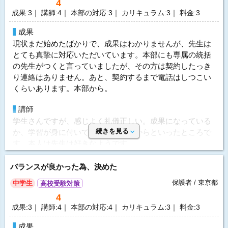
無料
4
料金を問い合わせる
上記の内容を伝え変更依頼もいただいたりとしておりま
（資料請求）
を話し続け、こちらが聞いているかどうかおかまいなしの
無料
成果:3｜ 講師:4｜ 本部の対応:3｜ カリキュラム:3｜ 料金:3
（資料請求）
す。が、対応も遅く継続を考えてしまいます
会社もあり、申し訳ないけどそんな会社にお願いする気に
なれませんでした。
成果
指導方針&カリキュラム
現状まだ始めたばかりで、成果はわかりませんが、先生は
カリキュラム、年間スケジュールも相談しておりますの
体験授業について
とても真摯に対応いただいています。本部にも専属の統括
に、なかなか上がって来ず。
いくつかの会社の体験を受けましたが、実際の担当の先生
の先生がつくと言っていましたが、その方は契約したっき
テスト対策、受験対策間に合うか不安です
がやってくれるのは合格王さんだけでした。
り連絡はありません。あと、契約するまで電話はしつこい
くらいあります。本部から。
価格
利用内容
この内容でしたらかなり高額に感じます。
講師
科目
数学
オンラインマンツーマンで料金がかかるのは分かります
学生さんですが、感じよく礼儀正しい。成果になっている
が、正直、同じ時間で金額1/4ほどのシステムがしっかりし
講師
学生教師 男性
続きを見る
か、学習が身に付いているかはこれからといったところで
ている大手オンライン集団授業の方がはるかに内容が濃
開始時期
2026年4月 2ヵ月
す。本人は先生は好きなようです。
く、こちらでもよかったかと思ってしまいます。
頻度
1回/週
本部の対応
バランスが良かった為、決めた
要望
目的
不登校サポート
契約するには必要だと思いますが連絡はしつこいです。あ
受験、学校の成績アップのお尻が決まっているからこそ、
保護者 / 東京都
中学生
高校受験対策
と、他社の比較をやたら聞いてくる。どれくらい、どの体
目的の達成度
－
スケジュールや段階毎に達成度を確認しながら積み上げて
4
験をしたかどんな先生だったか。あまり答えたくなかった
いただきたいと話してましたのに、場当たり式としか思え
成績変化
STAY
成果:3｜ 講師:4｜ 本部の対応:4｜ カリキュラム:3｜ 料金:3
が、イエスかノーか2択とかこれは？とか言って必ず答えさ
ず、不信感です。貴重な受験までの時間を費やしているの
成績推移
入会時1 → 卒業時1
す感じ。
で真剣に今後を考えないとなりません
成果