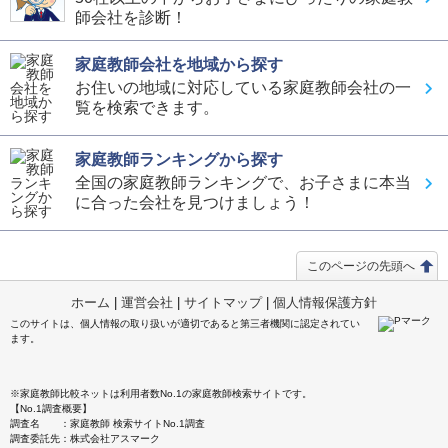
師会社を診断！
選んだ理由
運営者に通知
頻度
2回/週
担当の先生での無料体験が出来ること。
目的
高校受験対策
料金を問い合わせる
家庭教師会社を地域から探す
会社の対応の良さ。入会金や受講料、教材費などの費用。
無料
（資料請求）
目的の達成度
－
お住いの地域に対応している家庭教師会社の一
体験授業について
覧を検索できます。
成績変化
UP
受けた。実際の先生の雰囲気や授業の感じが分かったので
成績推移
入会時2 → 卒業時3
よかった。
家庭教師ランキングから探す
投稿者：みーさん 投稿時期：2026年04月
全国の家庭教師ランキングで、お子さまに本当
利用内容
に合った会社を見つけましょう！
運営者に通知
科目
数学
料金を問い合わせる
無料
講師
プロ家庭教師 女性
（資料請求）
このページの先頭へ
開始時期
2026年4月 23ヵ月
ホーム
|
運営会社
|
サイトマップ
|
個人情報保護方針
頻度
1回/週
このサイトは、個人情報の取り扱いが適切であると第三者機関に認定されてい
ます。
目的
学校の補習
目的の達成度
－
※家庭教師比較ネットは利用者数No.1の家庭教師検索サイトです。
成績変化
UP
【No.1調査概要】
調査名 ：家庭教師 検索サイトNo.1調査
成績推移
入会時1 → 卒業時2
調査委託先：株式会社アスマーク