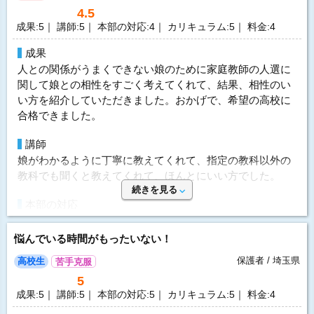
4.5
成果:5｜ 講師:5｜ 本部の対応:4｜ カリキュラム:5｜ 料金:4
成果
人との関係がうまくできない娘のために家庭教師の人選に
関して娘との相性をすごく考えてくれて、結果、相性のい
い方を紹介していただきました。おかげで、希望の高校に
合格できました。
講師
娘がわかるように丁寧に教えてくれて、指定の教科以外の
教科でも聞くと教えてくれて、ほんとにいい方でした。
続きを見る
本部の対応
こまめに連絡をもらって、不登校だった娘の状況をいろい
ろ心配してもらって、選んでよかったと思わせてくれる対
悩んでいる時間がもったいない！
応が多かったです。
保護者 / 埼玉県
高校生
苦手克服
指導方針&カリキュラム
5
成果:5｜ 講師:5｜ 本部の対応:5｜ カリキュラム:5｜ 料金:4
学校のカリキュラムと関係なく、娘の理解度によって進め
てくれて、受験に必要な知識を入れてくれたのでとてもよ