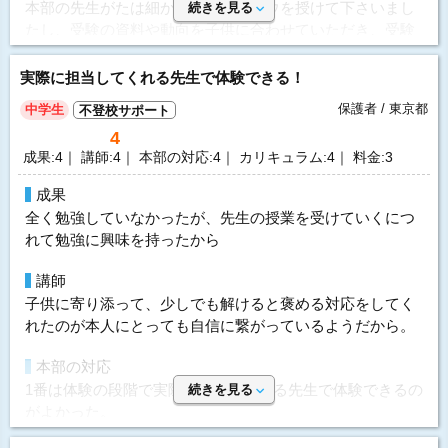
本部の先生がたは細かい配慮ノウハウを授けて下さいまし
続きを見る
価格
成績変化
UP
たし、受験の資料や動向を子供に合わせていただき、受験
料金としては決して安くはありませんが、その分サポート
成績推移
入会時2 → 卒業時4
直前は心強いと思いました。
体制や指導内容の質が高く、納得感があります。子どもに
実際に担当してくれる先生で体験できる！
投稿者：ゆうさん 投稿時期：2026年06月
合った先生をご紹介いただき、安心してお任せできている
指導方針&カリキュラム
ため、満足しています。
保護者 / 東京都
中学生
運営者に通知
不登校サポート
学校の勉強を中心に、繰り返しわかるまで教えて下さいま
4
した。限られた時間内にやるべき事を教えてくださいまし
要望
料金を問い合わせる
成果:4｜ 講師:4｜ 本部の対応:4｜ カリキュラム:4｜ 料金:3
た。
無料
（資料請求）
体調不良など急な事情に対応できるよう、当日キャンセル
についても一定時間前までの連絡で振替可能となるなど、
成果
価格
振替条件を少し緩和していただけると、より安心して利用
全く勉強していなかったが、先生の授業を受けていくにつ
やや高い感はありましたが、一番はしっかり取り組んで下
できると感じます。
れて勉強に興味を持ったから
さり、本人が納得できたと思います。
選んだ理由
講師
要望
家庭教師会社を選ぶ際は、料金だけでなく、本部や講師の
子供に寄り添って、少しでも解けると褒める対応をしてく
一対一だと、熱意が伝わると思います。温かく指導してく
方が子どもや保護者の気持ちに親身に寄り添ってくださる
れたのが本人にとっても自信に繋がっているようだから。
ださり、よかったです。
こと、安心して相談・依頼できる体制が整っていることを
重視していました。また、子どもの性格や状況に合った先
本部の対応
選んだ理由
生をご紹介いただけることや、学校の学習内容に沿って丁
1番は体験の段階で実際担当してくれる先生で体験できるの
続きを見る
やはり先生と生徒との相性をみきわめ、細かい配慮ノウハ
寧に指導していただけることも大切に考えていました。
がよかった。
ウが伝わるのが良いと思います。
その後も電話などで困っていることはないか、などの確認