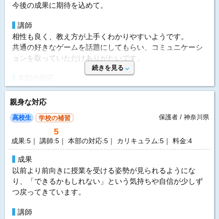
今後の成果に期待を込めて。
対応と細やかな授業内容に合った金額だと思う
目的
高校受験対策
講師
目的の達成度
達成できた
要望
相性も良く、教え方が上手くわかりやすいようです。
とても良い先生なので、今後は勉強以外にも小論文なども
成績変化
UP
共通の好きなゲームを話題にしてもらい、コミュニケーシ
対応していただけると助かります
成績推移
入会時2 → 卒業時3
ョンを取っていただけありがたいです。
続きを見る
選んだ理由
投稿者：mamaさん 投稿時期：2018年11月
本部の対応
4社ほど検討していましたが、迅速な対応がとても良かった
運営者に通知
他社との違いを明確にお伝えいただけたり、疑問点や質問
です
には的確にスムーズに対応してもらえ助かっています。
親身な対応
金額はもちろんですが、試験までに時間が短い中、探して
料金を問い合わせる
無料
いたためこちらの求めていることややってほしい授業など
（資料請求）
保護者 / 神奈川県
高校生
学校の補習
指導方針&カリキュラム
汲み取っていただけて満足しております。
5
はじめたばかりでまだ学習計画はありませんが、苦手教科
成果:5｜ 講師:5｜ 本部の対応:5｜ カリキュラム:5｜ 料金:4
などの導入の仕方やタイミングなど考えてくださいまし
体験授業について
た。
体験授業の中で、子どもの過去の努力や積み重ねを褒めて
成果
いただき目標とやる気を親子共々いただけました
以前より前向きに授業を受ける姿勢が見られるようにな
価格
り、「できるかもしれない」という気持ちや自信が少しず
比較的良心的だと思います。
利用内容
つ戻ってきています。
他は、学年によって価格が上がったり教材費などの追加料
科目
数学、理科
金などもあるので。
講師
講師
学生教師 女性