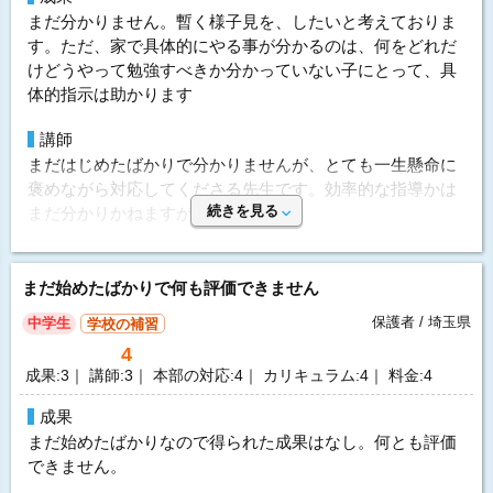
投稿者：るするすさん 投稿時期：2026年05月
まだ分かりません。暫く様子見を、したいと考えておりま
指導方針&カリキュラム
選んだ理由
す。ただ、家で具体的にやる事が分かるのは、何をどれだ
運営者に通知
これもよくまだ分からないですが、オリジナルのカリキュ
マイペースだからこそ、子どもに合わせつつもスピード上
けどうやって勉強すべきか分かっていない子にとって、具
ラムというよりは、学校に合わせます、という感じ。こち
げる事、時間で限りながら量をこなせる様にして欲しかっ
料金を問い合わせる
体的指示は助かります
無料
らの希望でもありますが。指導は本部とも考えて行うと言
（資料請求）
たのですが、全くです。
われているがそのへんは良く明確ではない。
本人の出来が悪いからかもしれませんが、宿題の解説で、
講師
40分程終わってしまい、なかなか進んで行きません。
まだはじめたばかりで分かりませんが、とても一生懸命に
価格
褒めながら対応してくださる先生です。効率的な指導かは
安くはないですが、他社とも比べ平均値です。90分なの
続きを見る
利用内容
まだ分かりかねますが、様子見です。
で、60分価格があると助かる。
科目
英語、数学
本部の対応
要望
講師
学生教師 男性
何か違和感ありましたらご連絡をして対応策を考えてくだ
まだ始めたばかりで何も評価できません
90分しかないと言われていて。。。60分がいいのでここは
さいます。
開始時期
2026年4月 4ヵ月
不満点でした。
保護者 / 埼玉県
中学生
学校の補習
ただオンライン受講のそもそもである、通信環境等が脆弱
頻度
2回/週
4
なのが気になりました。
選んだ理由
成果:3｜ 講師:3｜ 本部の対応:4｜ カリキュラム:4｜ 料金:4
目的
高校受験対策
先生。あとは発達具合に対応いただけるかスケジュールが
指導方針&カリキュラム
目的の達成度
あまり達成できなかった
合うか。
成果
まだ見えてきません。目標のテストまでの学習計画のスケ
まだ始めたばかりなので得られた成果はなし。何とも評価
成績変化
UP
ジュールを出してもらいたくお願いしました。
体験授業について
できません。
本部からこちらはお送りくださいました。
成績推移
入会時2 → 卒業時3
実際の先生が来てくれたのは良かった。そこがうりのよう