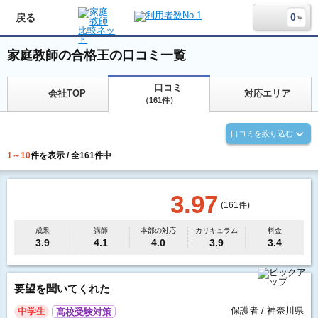
0
戻る
件
家庭教師の合格王の口コミ一覧
口コミ
会社TOP
対応エリア
（161件）
口コミを絞り込む
1～10
件を表示 / 全161件中
3.97
(
161
件)
成果
講師
本部の対応
カリキュラム
料金
3.9
4.1
4.0
3.9
3.4
要望を聞いてくれた
保護者 / 神奈川県
中学生
高校受験対策