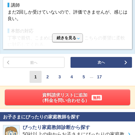
です。あとは本部のマネージャーのような方も来て、金額
投稿者：ゆーさん 投稿時期：2026年05月
講師
価格
の説明。帰ったあとも本部の契約部隊から電話、ととにか
まだ2回しか受けていないので、評価できませんが、感じは
運営者に通知
塾などのマンツーマンに比べて比較的良心的です。追加の
く逃さないように、の感じはすごかった。ただ学生先生に
良い。
教材費などもかかりませんので、明瞭会計だと思います。
勉強とは～とか、伸ばすためには～とか知ったように契約
料金を問い合わせる
他もいくつか比較しましたが一見安そうに見えて、テキス
無料
の話をされるのもちょっと、、、なので逆によかったかも
（資料請求）
本部の対応
トなど後からの追加料金が多そうにお見受けしました
しれない。
丁寧で親切、こまめに連絡をくれる。こちらの要望に柔軟
続きを見る
に対応してくれる。
要望
利用内容
一対一なので、勉強のやり方を分かっていない本人にはよ
指導方針&カリキュラム
科目
数学、国語
さそうです。ただ、良くも悪くもゆっくりなペースになり
次へ
前へ
本人のレベルまで戻って教えてくれるので助かっていま
がちなのが気になります。
講師
学生教師 男性
す。宿題は戻り学習のプリント、授業は今の学年の内容を
...
やっています。
1
2
3
4
5
17
開始時期
2026年4月 12ヵ月
選んだ理由
目的、具体的な改善点、勉強の仕方、効率、これらを叶え
頻度
1回/週
価格
てくれるところ
資料請求リストに追加
目的
学校の補習
他社に比べて安いと思う。教材も希望者のみ。サポート費
無料
（料金を問い合わせる）
用も初めの1年だけなので助かる。
目的の達成度
－
利用内容
成績変化
UP
要望
科目
英語、数学
お子さまにぴったりの家庭教師を探す
Zoomが40分で切れてしまうのを何とかしてほしい。メー
成績推移
入会時2 → 卒業時3
講師
学生教師 男性
ぴったり家庭教師診断から探す
ルや書類が届くのが遅い。
投稿者：あじしまさん 投稿時期：2026年04月
開始時期
2026年4月 11ヵ月
50社以上の中からお子さまにぴったりの家庭教