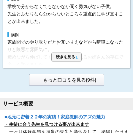
開始時期
2021年4月 12ヵ月
教材も特別いらなくて、学校のワークさえあれば大丈夫と
学校で分からなくてもなかなか聞く勇気がない子供。
のこで値段も高すぎることもなくいいと思う。
先生とふたりなら分からないところを重点的に学び直すこ
頻度
1回/週
とが出来ました。
目的
基礎学力向上
要望
目的の達成度
やや達成できた
しつこく勧誘の電話もないし、届いた資料を確認して決め
講師
成績変化
STAY
ることごできた
家族間でのやり取りだとお互い甘えなどから喧嘩になった
りと険悪な雰囲気に。
成績推移
入会時3 → 卒業時3
選んだ理由
褒めながら伸ばしてくれる先生は頼れるお姉さん的存在で
続きを見る
投稿者：たーさん 投稿時期：2023年11月
高額教材もないのと子どもがわかる単元まで戻って教えて
楽しく学べました。
運営者に通知
もらえたこと。
本部の対応
料金を問い合わせる
もっと口コミを見る(9件)
無料
体験授業について
（資料請求）
こちらの要望などへの対応は迅速でスムーズでした。塾も
体験レッスンをうけ わかりやすく指導してもらえたのが決
併設しているのでフォローも万全です。
めてです。
サービス概要
指導方針&カリキュラム
利用内容
子供の苦手な所を順番に進める感じなので、カリキュラム
■地元に密着２２年の実績！家庭教師のアズの魅力
と言うよりはこちら主体。
科目
英語
・生徒に合う先生を見つける事が出来ます
講師
プロ家庭教師 男性
一ヶ月体験学習を担当の先生と学習をして、納得したうえ