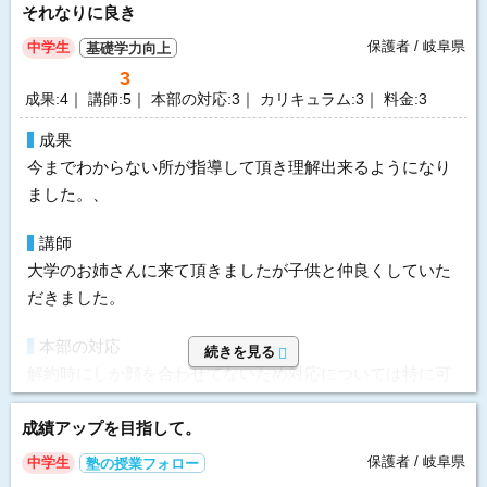
それなりに良き
保護者 / 岐阜県
中学生
基礎学力向上
3
成果:4｜ 講師:5｜ 本部の対応:3｜ カリキュラム:3｜ 料金:3
成果
今までわからない所が指導して頂き理解出来るようになり
ました。、
講師
大学のお姉さんに来て頂きましたが子供と仲良くしていた
だきました。
本部の対応
続きを見る
解約時にしか顔を合わせてないため対応については特に可
もなく不可もなくと言う感じです。
成績アップを目指して。
指導方針&カリキュラム
保護者 / 岐阜県
中学生
塾の授業フォロー
いつも決まった内容をやっているのでは無く宿題をやった