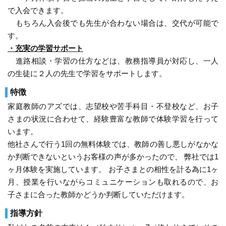
価格
で入会できます。
開始時期
2023年9月
高くもなく、安くもなく普通かなと言う感想。小学生なの
もちろん入会後でも先生が合わない場合は、交代が可能で
頻度
1回/週
で、もう少し安いと時間を増やしたり、続けやすいかなと
す。
思いました。
目的
塾の授業フォロー
・充実の学習サポート
目的の達成度
－
進路相談・学習の仕方などは、教務指導員が対応し、一人
要望
成績変化
STAY
の生徒に２人の先生で学習をサポートします。
毎週決まった曜日、時間に授業できると子供のリズムも付
成績推移
入会時2 → 卒業時2
きやすいかなと。
特徴
大学生先生ということもあり、かなり曜日に変動あり。
投稿者：ジルスチュアートさん 投稿時期：2023年10月
家庭教師のアズでは、志望校や苦手科目・不登校など、お子
運営者に通知
さまの状況に合わせて、経験豊富な教師で体験学習を行って
選んだ理由
います。
以前加入していた友達から話は聞いていたので、だいたい
料金を問い合わせる
無料
他社さんで行う1回の無料体験では、教師の善し悪しがなかな
（資料請求）
家庭教師のイメージはしやすかった。子供が内気なので優
か判断できないというお客様の声が多かったので、 弊社では1
しい女性の先生が決め手になりました。
ヶ月体験を実施しています。 お子さまとの相性を計る為に1ヶ
月、授業を行いながらコミュニケーションも取れるので、お
体験授業について
子さまに合った教師かどうか判断していただけます。
優しくお姉さんのような先生で話をよく聞いてくれて、直
ぐに打ち解け仲良くなりました。分からないとこも聞きや
指導方針
すいようです。