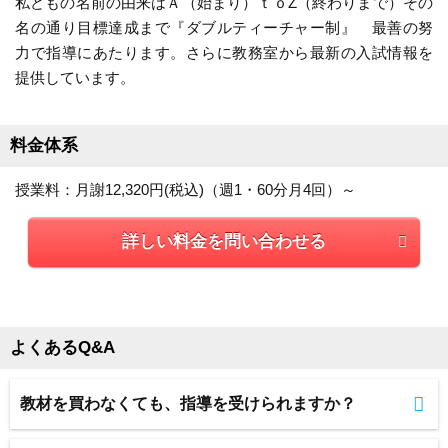
私どもの名前の由来はＡ（始まり）ｔｏZ（終わりまで）その
名の通り目標達成まで『ダブルティーチャー制』 最善の努
利用内容
力で指導にあたります。さらに教務室から最新の入試情報を
科目
数学
提供しています。
講師
学生教師 女性
開始時期
2022年7月 2ヵ月
料金体系
頻度
1回/週
授業料：月謝12,320円(税込)（週1・60分月4回）～
目的
苦手克服
目的の達成度
－
詳しい料金を問い合わせる
成績変化
STAY
成績推移
入会時5 → 卒業時5
投稿者：あゃこさん 投稿時期：2022年09月
運営者に通知
よくあるQ&A
料金を問い合わせる
無料
（資料請求）
教材を買わなくても、指導を受けられますか？