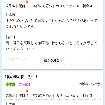
5
りして終わる時もあった
成果:4｜ 講師:5｜ 本部の対応:5｜ カリキュラム:4｜ 料金:4
価格
成果
家庭教師のため料金は安いとは思えませんでしたが、先生
まだ始めたばかりで結果はこれからなので成績があがって
のおかげで自宅で集中したら勉強する時間が取れたなぁと
くれるといいです。
思います。
講師
要望
苦手科目を克服して徹底的にわからないところを指導して
指導して頂き特に不満は無かったので要望や改善を望む所
いってもらいたい
はありません。
本部の対応
続きを見る
選んだ理由
WEBでお願いしますが何度か自宅に足を運んでもらい説明
他にも数箇所説明を聞いたりしたのですが、こちらだけし
も丁寧だった。
つこい勧誘が無かったことです。
1番の褒め役、先生！
指導方針&カリキュラム
保護者 / 岐阜県
小学生
苦手克服
パソコンとスマホを両立して 単語の書き方などについても
利用内容
4
指導してもらいたい
科目
英語、数学
成果:4｜ 講師:4｜ 本部の対応:4｜ カリキュラム:3｜ 料金:3
講師
学生教師 女性
価格
成果