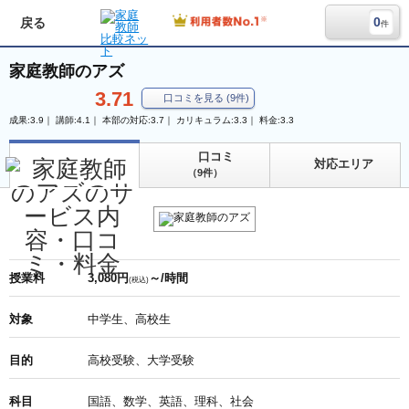
0
戻る
件
家庭教師のアズ
3.71
口コミを見る
(
9
件)
成果:3.9｜ 講師:4.1｜ 本部の対応:3.7｜ カリキュラム:3.3｜ 料金:3.3
口コミ
対応エリア
（9件）
授業料
3,080円
～/時間
(税込)
対象
中学生、高校生
目的
高校受験、大学受験
科目
国語、数学、英語、理科、社会