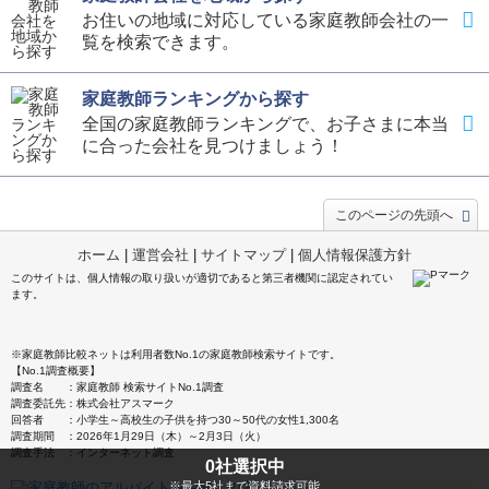
お住いの地域に対応している家庭教師会社の一
覧を検索できます。
家庭教師ランキングから探す
全国の家庭教師ランキングで、お子さまに本当
に合った会社を見つけましょう！
このページの先頭へ
ホーム
|
運営会社
|
サイトマップ
|
個人情報保護方針
このサイトは、個人情報の取り扱いが適切であると第三者機関に認定されてい
ます。
※家庭教師比較ネットは利用者数No.1の家庭教師検索サイトです。
【No.1調査概要】
調査名 ：家庭教師 検索サイトNo.1調査
調査委託先：株式会社アスマーク
回答者 ：小学生～高校生の子供を持つ30～50代の女性1,300名
調査期間 ：2026年1月29日（木）～2月3日（火）
調査手法 ：インターネット調査
0
社選択中
※最大5社まで資料請求可能