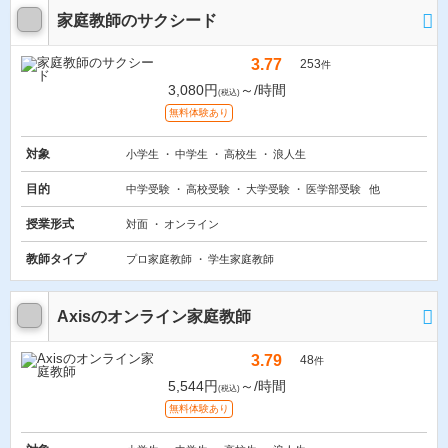
家庭教師のサクシード
3.77
253
件
3,080円
～/時間
(税込)
無料体験あり
対象
小学生
中学生
高校生
浪人生
目的
中学受験
高校受験
大学受験
医学部受験
他
授業形式
対面
オンライン
教師タイプ
プロ家庭教師
学生家庭教師
Axisのオンライン家庭教師
3.79
48
件
5,544円
～/時間
(税込)
無料体験あり