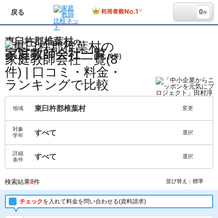
0
戻る
件
東臼杵郡椎葉村
の
家庭教師会社一覧
(8件)
東臼杵郡椎葉村
地域
変更
対象
すべて
選択
学年
詳細
すべて
選択
条件
検索結果
8
件
並び替え：標準
チェック
を入れて料金を問い合わせる(資料請求)