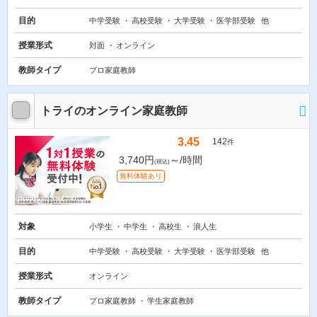
目的
中学受験
高校受験
大学受験
医学部受験
他
授業形式
対面
オンライン
教師タイプ
プロ家庭教師
トライのオンライン家庭教師
3.45
142
件
3,740円
～/時間
(税込)
無料体験あり
対象
小学生
中学生
高校生
浪人生
目的
中学受験
高校受験
大学受験
医学部受験
他
授業形式
オンライン
教師タイプ
プロ家庭教師
学生家庭教師