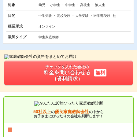
対象
幼児
小学生
中学生
高校生
浪人生
目的
中学受験
高校受験
大学受験
医学部受験
他
授業形式
オンライン
教師タイプ
学生家庭教師
チェックを入れた会社の
料金を問い合わせる
無料
（資料請求）
50社以上
優良家庭教師会社
の
の中から
お子さまにぴったりの会社を判断します！