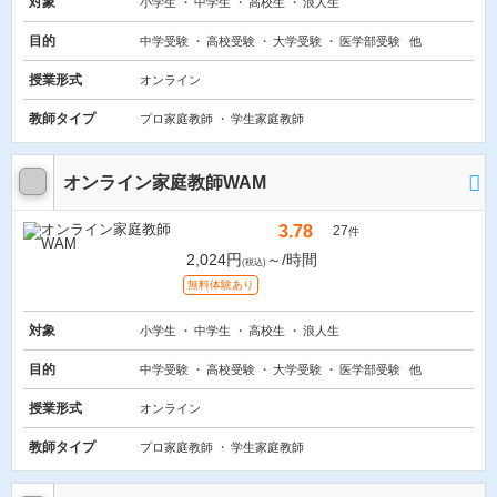
対象
小学生
中学生
高校生
浪人生
目的
中学受験
高校受験
大学受験
医学部受験
他
授業形式
オンライン
教師タイプ
プロ家庭教師
学生家庭教師
オンライン家庭教師WAM
3.78
27
件
2,024円
～/時間
(税込)
無料体験あり
対象
小学生
中学生
高校生
浪人生
目的
中学受験
高校受験
大学受験
医学部受験
他
授業形式
オンライン
教師タイプ
プロ家庭教師
学生家庭教師