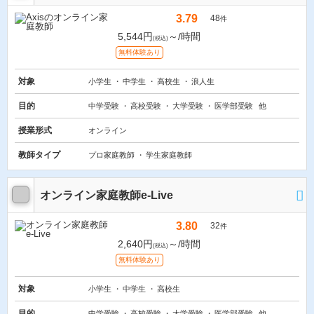
3.79
48
件
5,544円
～/時間
(税込)
無料体験あり
対象
小学生
中学生
高校生
浪人生
目的
中学受験
高校受験
大学受験
医学部受験
他
授業形式
オンライン
教師タイプ
プロ家庭教師
学生家庭教師
オンライン家庭教師e-Live
3.80
32
件
2,640円
～/時間
(税込)
無料体験あり
対象
小学生
中学生
高校生
目的
中学受験
高校受験
大学受験
医学部受験
他