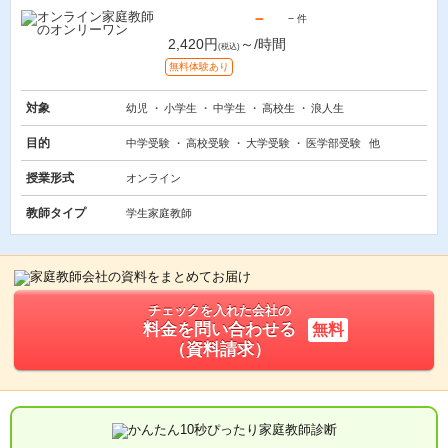
－
－
件
2,420円
～/時間
(税込)
無料体験あり
対象
幼児
小学生
中学生
高校生
浪人生
目的
中学受験
高校受験
大学受験
医学部受験
他
授業形式
オンライン
教師タイプ
学生家庭教師
チェックを入れた会社の
料金を問い合わせる
無料
（資料請求）