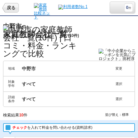
0
戻る
件
中野市
の
家庭教師会社一覧
(10件)
中野市
地域
変更
対象
すべて
選択
学年
詳細
すべて
選択
条件
検索結果
10
件
並び替え：標準
チェック
を入れて料金を問い合わせる(資料請求)