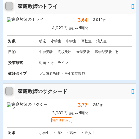
家庭教師のトライ
3.64
3,919
件
4,620円
～/時間
(税込)
対象
幼児
小学生
中学生
高校生
浪人生
目的
中学受験
高校受験
大学受験
医学部受験
他
授業形式
対面
オンライン
教師タイプ
プロ家庭教師
学生家庭教師
家庭教師のサクシード
3.77
253
件
3,080円
～/時間
(税込)
無料体験あり
対象
小学生
中学生
高校生
浪人生