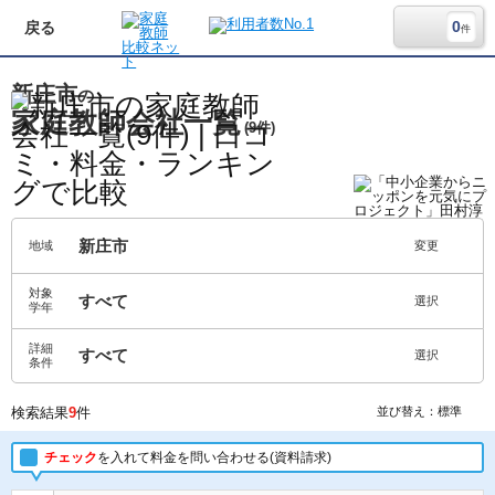
0
戻る
件
新庄市
の
家庭教師会社一覧
(9件)
新庄市
地域
変更
対象
すべて
選択
学年
詳細
すべて
選択
条件
検索結果
9
件
並び替え：標準
チェック
を入れて料金を問い合わせる(資料請求)