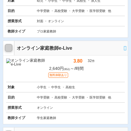
対象
幼児
小学生
中学生
高校生
浪人生
目的
中学受験
高校受験
大学受験
医学部受験
他
授業形式
対面
オンライン
教師タイプ
プロ家庭教師
オンライン家庭教師e-Live
3.80
32
件
2,640円
～/時間
(税込)
無料体験あり
対象
小学生
中学生
高校生
目的
中学受験
高校受験
大学受験
医学部受験
他
授業形式
オンライン
教師タイプ
学生家庭教師