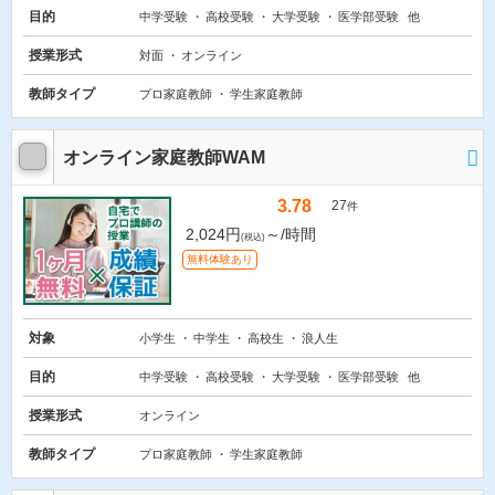
目的
中学受験
高校受験
大学受験
医学部受験
他
授業形式
対面
オンライン
教師タイプ
プロ家庭教師
学生家庭教師
オンライン家庭教師WAM
3.78
27
件
2,024円
～/時間
(税込)
無料体験あり
対象
小学生
中学生
高校生
浪人生
目的
中学受験
高校受験
大学受験
医学部受験
他
授業形式
オンライン
教師タイプ
プロ家庭教師
学生家庭教師