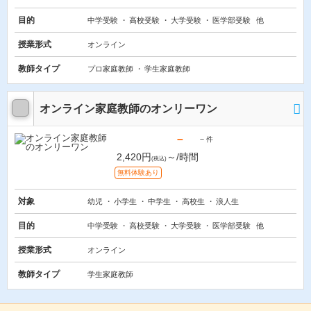
目的
中学受験
高校受験
大学受験
医学部受験
他
授業形式
オンライン
教師タイプ
プロ家庭教師
学生家庭教師
オンライン家庭教師のオンリーワン
－
－
件
2,420円
～/時間
(税込)
無料体験あり
対象
幼児
小学生
中学生
高校生
浪人生
目的
中学受験
高校受験
大学受験
医学部受験
他
授業形式
オンライン
教師タイプ
学生家庭教師