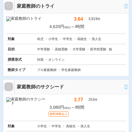
家庭教師のトライ
3.64
3,919
件
4,620円
～/時間
(税込)
対象
幼児
小学生
中学生
高校生
浪人生
目的
中学受験
高校受験
大学受験
医学部受験
他
授業形式
対面
オンライン
教師タイプ
プロ家庭教師
学生家庭教師
家庭教師のサクシード
3.77
253
件
3,080円
～/時間
(税込)
無料体験あり
対象
小学生
中学生
高校生
浪人生