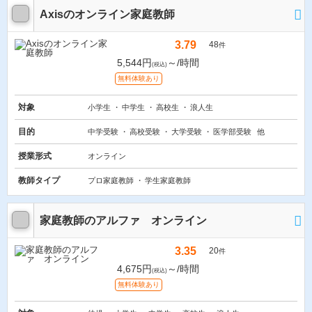
Axisのオンライン家庭教師
3.79
48
件
5,544円
～/時間
(税込)
無料体験あり
対象
小学生
中学生
高校生
浪人生
目的
中学受験
高校受験
大学受験
医学部受験
他
授業形式
オンライン
教師タイプ
プロ家庭教師
学生家庭教師
家庭教師のアルファ オンライン
3.35
20
件
4,675円
～/時間
(税込)
無料体験あり