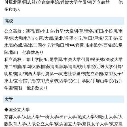
付属北陽/同志社/立命館宇治/近畿大学付属/初芝立命館 他
多数あり
高校
公立高校：新宿/西/小山台/竹早/大泉/井草/雪谷/町田/小松川/南
平/東大和南//市ヶ尾/大船/港北/希望ヶ丘/生田/戸塚/天王寺/茨
木/四条畷/高津/三国ケ丘/岸和田/豊中/寝屋川/南陽/洛西/御影/星
陵/郡山 他多数あり
私立高校：青山学院/広尾学園/中央大学付属/桜美林/法政大学
第二/桐蔭学園/大阪桐蔭/清風南海/清風/桃山学院/近畿大学付属/
明星/開明/関西大学付属第一/同志社香里/初芝立命館/京都女子/
東山/立命館宇治/京都成章/関西学院/仁川学院/手塚山学院/智弁
学園/開智 他多数あり
大学
◆国公立大学
京都大学/大阪大学/一橋大学/神戸大学/滋賀大学/和歌山大学/大
阪教育大学/大阪公立大学/横浜国立大学/奈良女子大学/東京農