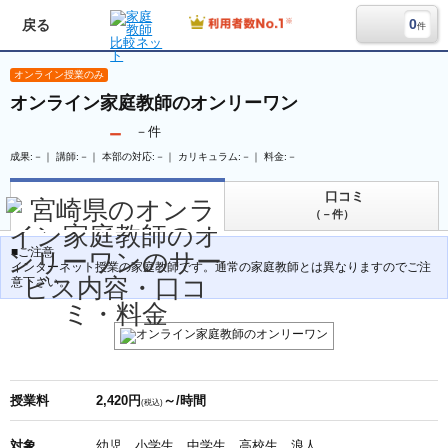
0
戻る
件
オンライン授業のみ
オンライン家庭教師のオンリーワン
－
－
件
成果:－｜ 講師:－｜ 本部の対応:－｜ カリキュラム:－｜ 料金:－
口コミ
（－件）
■ご注意
インターネット授業の家庭教師です。通常の家庭教師とは異なりますのでご注
意下さい。
授業料
2,420円
～/時間
(税込)
対象
幼児、小学生、中学生、高校生、浪人